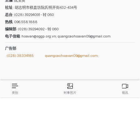
西贡解放报网版权所有
由越南新闻与传播部所属报刊局于2023年09月06日 签发第26/GP-CBC号许可
证
总编辑
: 阮克文
副总编辑
: 阮玉英、范文长、裴氏红霜、张德义、范氏云英、杨文光、阮德显、
阮克强、陈嘉宝
主编
: 阮玉英
社址
: 胡志明市棋盘坊阮氏明开街432-434号
总台
: (028) 39294091 - 转 060
热线
: 096.558.1888
编辑部
: (028) 39294092 - 转 060
电子信箱
: hoavan@sggp.org.vn; quangcaohoavan09@gmail.com
广告部
(028) 38334185
quangcaohoavan09@gmail.com;