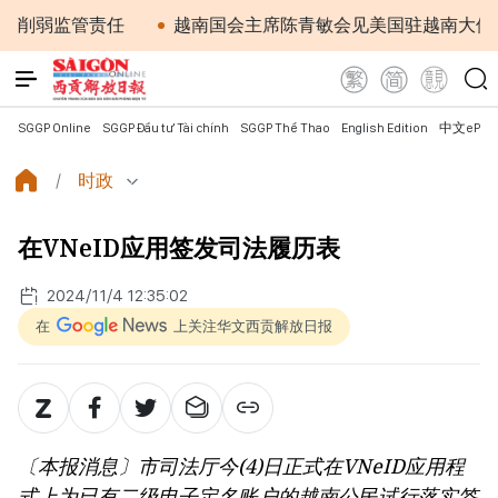
监管责任
越南国会主席陈青敏会见美国驻越南大使詹妮弗
SGGP Online
SGGP Đầu tư Tài chính
SGGP Thể Thao
English Edition
中文ePap
时政
在VNeID应用签发司法履历表
2024/11/4 12:35:02
在
上关注华文西贡解放日报
〔本报消息〕市司法厅今(4)日正式在VNeID应用程
式上为已有二级电子定名账户的越南公民试行落实签