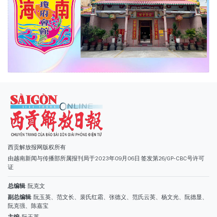
西贡解放报网版权所有
由越南新闻与传播部所属报刊局于2023年09月06日 签发第26/GP-CBC号许可
证
总编辑
: 阮克文
副总编辑
: 阮玉英、范文长、裴氏红霜、张德义、范氏云英、杨文光、阮德显、
阮克强、陈嘉宝
主编
: 阮玉英
社址
: 胡志明市棋盘坊阮氏明开街432-434号
总台
: (028) 39294091 - 转 060
热线
: 096.558.1888
编辑部
: (028) 39294092 - 转 060
电子信箱
: hoavan@sggp.org.vn; quangcaohoavan09@gmail.com
广告部
(028) 38334185
quangcaohoavan09@gmail.com;