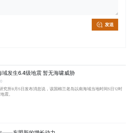
发送
域发生6.4级地震 暂无海啸威胁
00
研究所8月5日发布消息说，该国棉兰老岛以南海域当地时间5日12时
级地震。
作——东盟新的增长动力