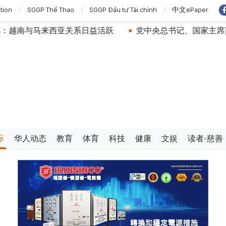
ition
SGGP Thể Thao
SGGP Đầu tư Tài chính
中文ePaper
马来西亚关系日益活跃
党中央总书记、国家主席苏林：建
际
华人动态
教育
体育
科技
健康
文娱
读者-慈善