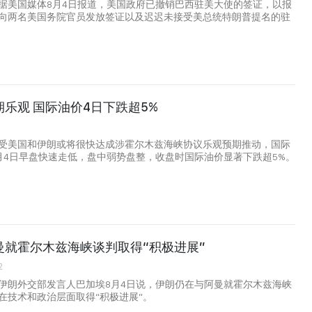
据美国媒体8月4日报道，美国政府已撤销巴西驻美大使的签证，以报
向两名美国务院官员发放签证以及迟迟未接受美总统特朗普提名的驻
乐观 国际油价4日下跌超5%
受美国和伊朗或将很快达成涉霍尔木兹海峡协议乐观预期推动，国际
月4日早盘快速走低，盘中弱势盘整，收盘时国际油价显著下跌超5%。
曼就霍尔木兹海峡谈判取得“积极进展”
2
伊朗外交部发言人巴加埃8月4日说，伊朗仍在与阿曼就霍尔木兹海峡
在技术和政治层面取得“积极进展”。