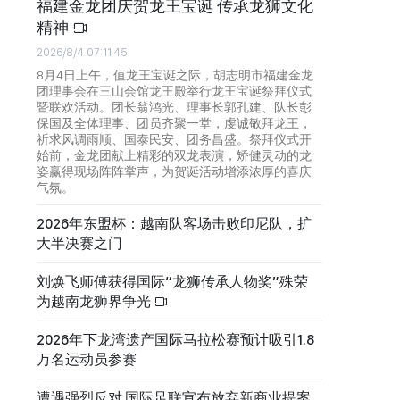
福建金龙团庆贺龙王宝诞 传承龙狮文化
精神
2026/8/4 07:11:45
8月4日上午，值龙王宝诞之际，胡志明市福建金龙
团理事会在三山会馆龙王殿举行龙王宝诞祭拜仪式
暨联欢活动。团长翁鸿光、理事长郭孔建、队长彭
保国及全体理事、团员齐聚一堂，虔诚敬拜龙王，
祈求风调雨顺、国泰民安、团务昌盛。祭拜仪式开
始前，金龙团献上精彩的双龙表演，矫健灵动的龙
姿赢得现场阵阵掌声，为贺诞活动增添浓厚的喜庆
气氛。
2026年东盟杯：越南队客场击败印尼队，扩
大半决赛之门
刘焕飞师傅获得国际“龙狮传承人物奖”殊荣
为越南龙狮界争光
2026年下龙湾遗产国际马拉松赛预计吸引1.8
万名运动员参赛
遭遇强烈反对 国际足联宣布放弃新商业提案