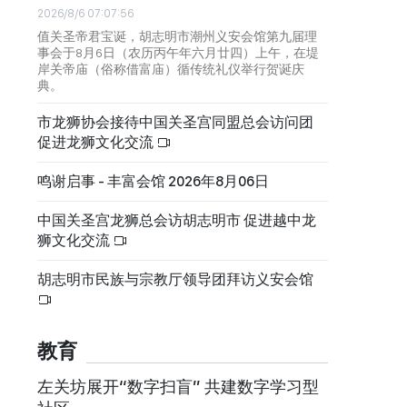
2026/8/6 07:07:56
值关圣帝君宝诞，胡志明市潮州义安会馆第九届理
事会于8月6日（农历丙午年六月廿四）上午，在堤
岸关帝庙（俗称借富庙）循传统礼仪举行贺诞庆
典。
市龙狮协会接待中国关圣宫同盟总会访问团
促进龙狮文化交流
鸣谢启事 - 丰富会馆 2026年8月06日
中国关圣宫龙狮总会访胡志明市 促进越中龙
狮文化交流
胡志明市民族与宗教厅领导团拜访义安会馆
教育
左关坊展开“数字扫盲” 共建数字学习型