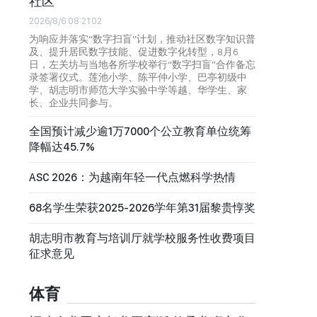
社区
2026/8/6 08:21:02
为响应并落实“数字扫盲”计划，推动社区数字知识普
及、提升居民数字技能、促进数字化转型，8月6
日，左关坊与当地各所学校举行“数字扫盲”合作备忘
录签署仪式。莲池小学、陈平仲小学、巴亭初级中
学、胡志明市师范大学实验中学等越、华学生、家
长、企业共同参与。
全国预计减少逾1万7000个公立教育单位统筹
降幅达45.7%
ASC 2026：为越南年轻一代点燃科学热情
68名学生荣获2025-2026学年第31届黎贵惇奖
胡志明市教育与培训厅就学校服务性收费项目
征求意见
体育