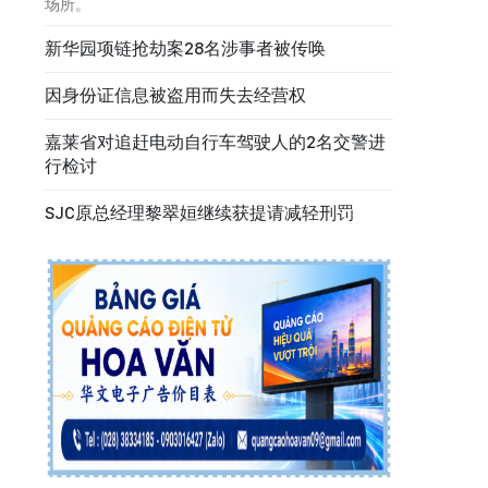
场所。
新华园项链抢劫案28名涉事者被传唤
因身份证信息被盗用而失去经营权
嘉莱省对追赶电动自行车驾驶人的2名交警进
行检讨
SJC原总经理黎翠姮继续获提请减轻刑罚