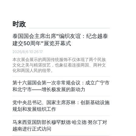
时政
泰国国会主席出席“编织友谊：纪念越泰
建交50周年”展览开幕式
2026/8/6 10:26:17
本次展会展示的两国传统服饰不仅体现了两个民族
文化之美与精湛技艺，也象征着连接两国、两种文
化和两国人民的纽带。
第十六届国会第一次非常规会议：成立广宁市
和北宁市——增长极发展的新动力
党中央总书记、国家主席苏林：创新基础设施
规划和发展组织工作
马来西亚国防部长穆罕默德·哈立德·努尔丁对
越南进行正式访问