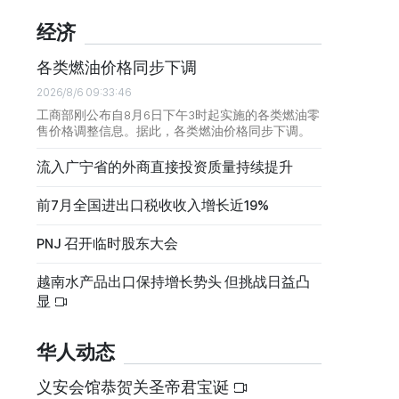
经济
各类燃油价格同步下调
2026/8/6 09:33:46
工商部刚公布自8月6日下午3时起实施的各类燃油零
售价格调整信息。据此，各类燃油价格同步下调。
流入广宁省的外商直接投资质量持续提升
前7月全国进出口税收收入增长近19%
PNJ 召开临时股东大会
越南水产品出口保持增长势头 但挑战日益凸
显
华人动态
义安会馆恭贺关圣帝君宝诞