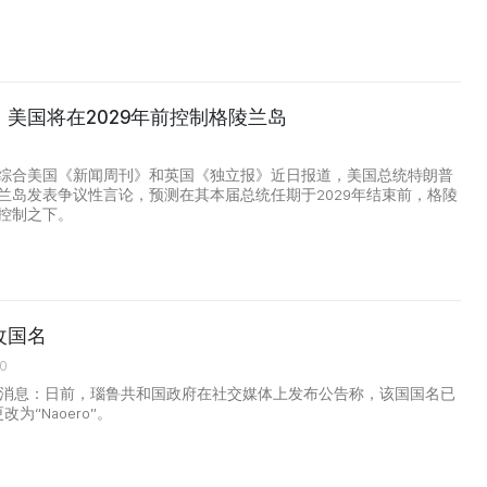
美国将在2029年前控制格陵兰岛
综合美国《新闻周刊》和英国《独立报》近日报道，美国总统特朗普
兰岛发表争议性言论，预测在其本届总统任期于2029年结束前，格陵
控制之下。
改国名
00
日消息：日前，瑙鲁共和国政府在社交媒体上发布公告称，该国国名已
更改为“Naoero”。