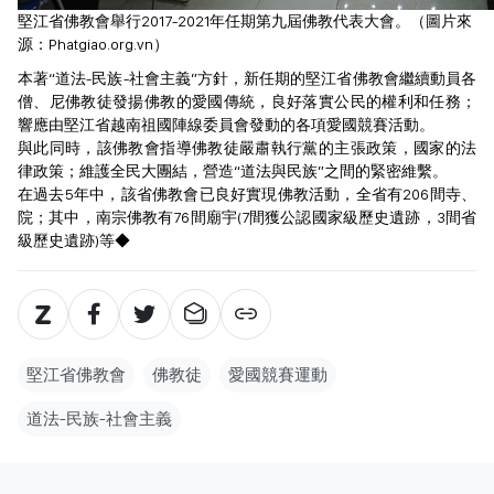
堅江省佛教會舉行2017-2021年任期第九屆佛教代表大會。（圖片來
源：Phatgiao.org.vn）
本著“道法-民族-社會主義”方針，新任期的堅江省佛教會繼續動員各
僧、尼佛教徒發揚佛教的愛國傳統，良好落實公民的權利和任務；
響應由堅江省越南祖國陣線委員會發動的各項愛國競賽活動。
與此同時，該佛教會指導佛教徒嚴肅執行黨的主張政策，國家的法
律政策；維護全民大團結，營造“道法與民族”之間的緊密維繫。
在過去5年中，該省佛教會已良好實現佛教活動，全省有206間寺、
院；其中，南宗佛教有76間廟宇(7間獲公認國家級歷史遺跡，3間省
級歷史遺跡)等◆
堅江省佛教會
佛教徒
愛國競賽運動
道法-民族-社會主義