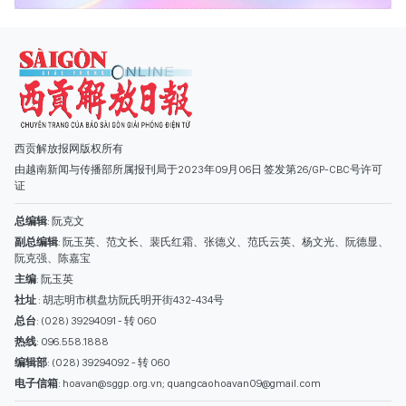
总编辑
: 阮克文
副总编辑
: 阮玉英、范文长、裴氏红霜、张德义、范氏云英、杨文光、阮德显、
阮克强、陈嘉宝
主编
: 阮玉英
社址
: 胡志明市棋盘坊阮氏明开街432-434号
总台
: (028) 39294091 - 转 060
热线
: 096.558.1888
编辑部
: (028) 39294092 - 转 060
电子信箱
: hoavan@sggp.org.vn; quangcaohoavan09@gmail.com
广告部
(028) 38334185
quangcaohoavan09@gmail.com;
类别
时事照片
视讯