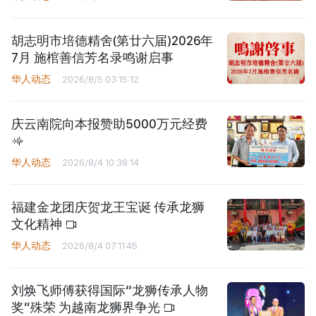
胡志明市培德精舍(第廿六届)2026年
7月 施棺善信芳名录鸣谢启事
华人动态
2026/8/5 03:15:12
庆云南院向本报赞助5000万元经费
华人动态
2026/8/4 10:38:14
福建金龙团庆贺龙王宝诞 传承龙狮
文化精神
华人动态
2026/8/4 07:11:45
刘焕飞师傅获得国际“龙狮传承人物
奖”殊荣 为越南龙狮界争光