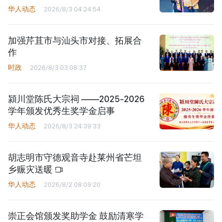
华人动态
2026/8/3 04:24:54
加强芹苴市与汕头市对接、拓展合
作
时政
2026/8/3 03:08:37
潁川堂陈氏大宗祠 ——2025-2026
学年颁发优秀生奖学金启事
华人动态
2026/8/3 24:39:33
胡志明市守德观音寺赴莱州省芒坦
乡赈灾送暖
华人动态
2026/8/2 08:09:20
崇正会馆颁发奖助学金 鼓励清寒学