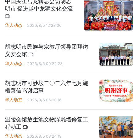
中国关圣宫龙狮总会访胡志
明市 促进越中龙狮文化交流
华人动态
2026/8/5 12:23:36
胡志明市民族与宗教厅领导团拜访
义安会馆
华人动态
2026/8/5 09:22:23
胡志明市可妙坛二〇二六年七月施
棺善信鸣谢启事
华人动态
2026/8/5 05:00:16
温陵会馆放生池文物浮雕墙修复工
程动工
华人动态
2026/8/5 03:24:19