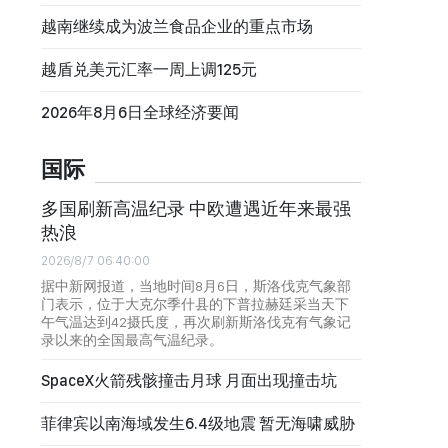
越南继续成为波兰食品企业的重点市场
越盾兑美元汇率一周上调125元
2026年8月6日全球经济要闻
国际
多国刷新高温纪录 中欧遭遇近年来最强
热浪
2026/8/7 06:40:00
据中新网报道，当地时间8月6日，斯洛伐克气象部
门表示，位于大克尔季什县的下普拉赫廷采当天下
午气温达到42摄氏度，再次刷新斯洛伐克有气象记
录以来的全国最高气温纪录。
SpaceX火箭残骸撞击月球 月面出现撞击坑
菲律宾以南海域发生6.4级地震 暂无海啸威胁