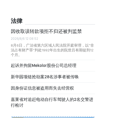
法律
因收取误转款项拒不归还被判监禁
2026/8/6 12:08:52
8月6日，广治省第六区域人民法院开庭审理，以“非
法占有财产罪”判处1992年出生的阮世吕有期徒刑12
个月。
起诉并拘留Mekolor股份公司总经理
新华园项链抢劫案28名涉事者被传唤
因身份证信息被盗用而失去经营权
嘉莱省对追赶电动自行车驾驶人的2名交警进
行检讨