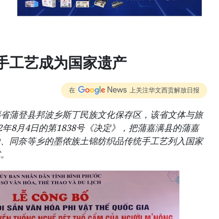
手工艺成为国家遗产
在
上关注华文西贡解放日报
福省蒲登县邦波乡斯丁民族文化保存区，该省文体与旅
2年8月4日的第1838号《决定》，把蒲嘉满县的蒲嘉
山、同奈等乡的墨侬族土锦纺织品传统手工艺列入国家
式。