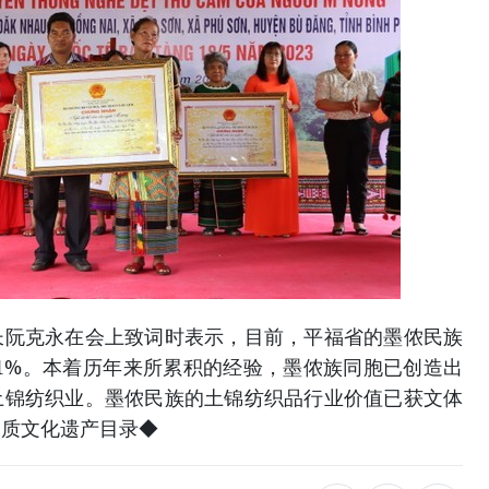
克永在会上致词时表示，目前，平福省的墨侬民族
.1%。本着历年来所累积的经验，墨侬族同胞已创造出
土锦纺织业。墨侬民族的土锦纺织品行业价值已获文体
物质文化遗产目录◆