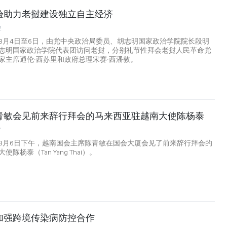
验助力老挝建设独立自主经济
2
8月4日至6日，由党中央政治局委员、胡志明国家政治学院院长段明
志明国家政治学院代表团访问老挝，分别礼节性拜会老挝人民革命党
家主席通伦·西苏里和政府总理宋赛·西潘敦。
青敏会见前来辞行拜会的马来西亚驻越南大使陈杨泰
7
8月6日下午，越南国会主席陈青敏在国会大厦会见了前来辞行拜会的
陈杨泰（Tan Yang Thai）。
加强跨境传染病防控合作