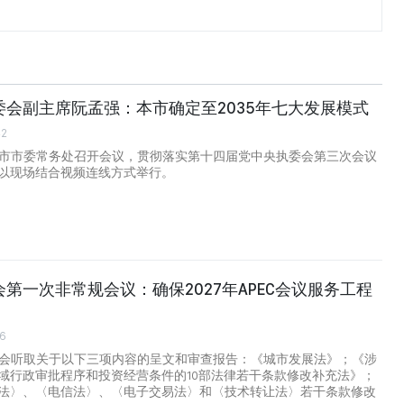
委会副主席阮孟强：本市确定至2035年七大发展模式
42
明市市委常务处召开会议，贯彻落实第十四届党中央执委会第三次会议
以现场结合视频连线方式举行。
第一次非常规会议：确保2027年APEC会议服务工程
6
国会听取关于以下三项内容的呈文和审查报告：《城市发展法》；《涉
域行政审批程序和投资经营条件的10部法律若干条款修改补充法》；
法〉、〈电信法〉、〈电子交易法〉和〈技术转让法〉若干条款修改