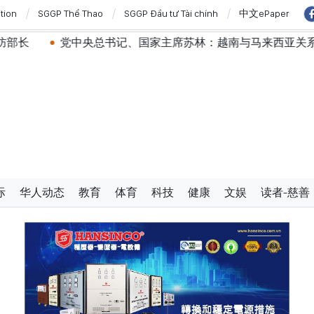
ition
SGGP Thể Thao
SGGP Đầu tư Tài chính
中文ePaper
中央总书记、国家主席苏林：越南与马来西亚关系日益活跃
际
华人动态
教育
体育
科技
健康
文娱
读者-慈善