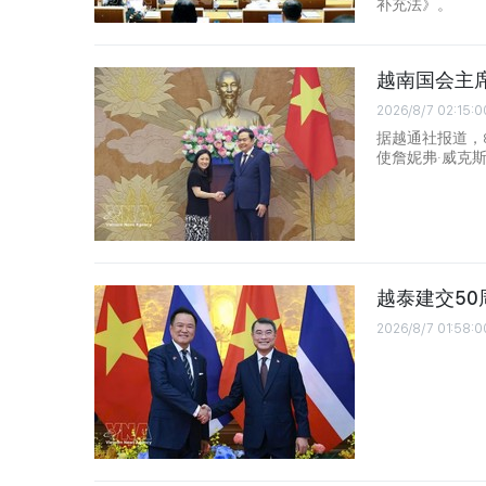
补充法》。
越南国会主
2026/8/7 02:15:0
据越通社报道，
使詹妮弗·威克斯（J
越泰建交5
2026/8/7 01:58:0