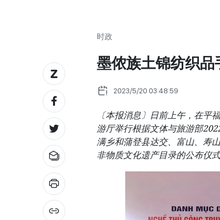
时政
墨侬族土锦纺织品
2023/5/20 03:48:59
〔本报消息〕日前上午，在平
游厅举行根据文体与旅游部202
满乡和蒲登县达交、富山、寿
非物质文化遗产目录的公布仪