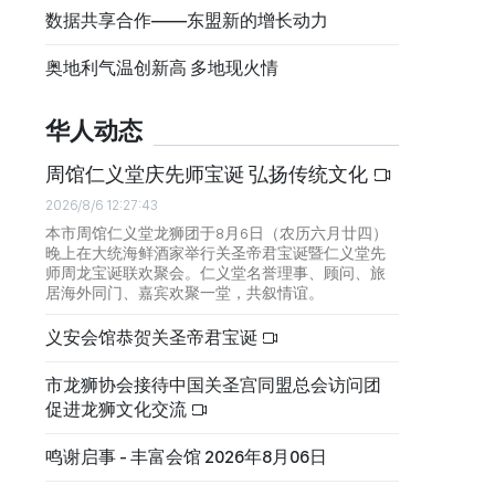
数据共享合作——东盟新的增长动力
奥地利气温创新高 多地现火情
华人动态
周馆仁义堂庆先师宝诞 弘扬传统文化
2026/8/6 12:27:43
本市周馆仁义堂龙狮团于8月6日（农历六月廿四）
晚上在大统海鲜酒家举行关圣帝君宝诞暨仁义堂先
师周龙宝诞联欢聚会。仁义堂名誉理事、顾问、旅
居海外同门、嘉宾欢聚一堂，共叙情谊。
义安会馆恭贺关圣帝君宝诞
市龙狮协会接待中国关圣宫同盟总会访问团
促进龙狮文化交流
鸣谢启事 - 丰富会馆 2026年8月06日