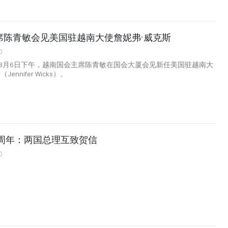
席陈青敏会见美国驻越南大使詹妮弗·威克斯
0
8月6日下午，越南国会主席陈青敏在国会大厦会见新任美国驻越南大
ennifer Wicks）。
0周年：两国总理互致贺信
0