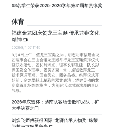
68名学生荣获2025-2026学年第31届黎贵惇奖
体育
福建金龙团庆贺龙王宝诞 传承龙狮文化
精神
2026/8/4 07:11:45
8月4日上午，值龙王宝诞之际，胡志明市福建金龙
团理事会在三山会馆龙王殿举行龙王宝诞祭拜仪式
暨联欢活动。团长翁鸿光、理事长郭孔建、队长彭
保国及全体理事、团员齐聚一堂，虔诚敬拜龙王，
祈求风调雨顺、国泰民安、团务昌盛。祭拜仪式开
始前，金龙团献上精彩的双龙表演，矫健灵动的龙
姿赢得现场阵阵掌声，为贺诞活动增添浓厚的喜庆
气氛。
2026年东盟杯：越南队客场击败印尼队，扩
大半决赛之门
刘焕飞师傅获得国际“龙狮传承人物奖”殊荣
为越南龙狮界争光