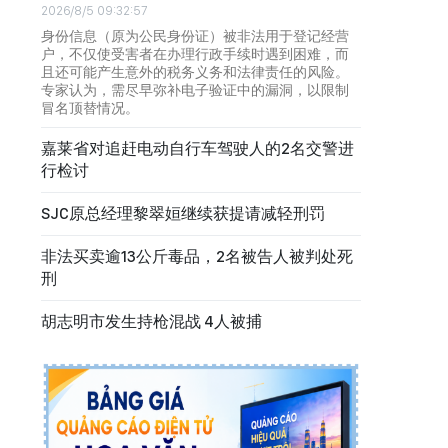
2026/8/5 09:32:57
身份信息（原为公民身份证）被非法用于登记经营
户，不仅使受害者在办理行政手续时遇到困难，而
且还可能产生意外的税务义务和法律责任的风险。
专家认为，需尽早弥补电子验证中的漏洞，以限制
冒名顶替情况。
嘉莱省对追赶电动自行车驾驶人的2名交警进
行检讨
SJC原总经理黎翠姮继续获提请减轻刑罚
非法买卖逾13公斤毒品，2名被告人被判处死
刑
胡志明市发生持枪混战 4人被捕