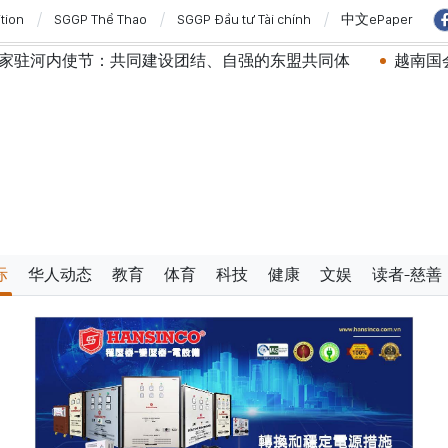
ition
SGGP Thể Thao
SGGP Đầu tư Tài chính
中文ePaper
建设团结、自强的东盟共同体
越南国会常务委员会会议：
际
华人动态
教育
体育
科技
健康
文娱
读者-慈善