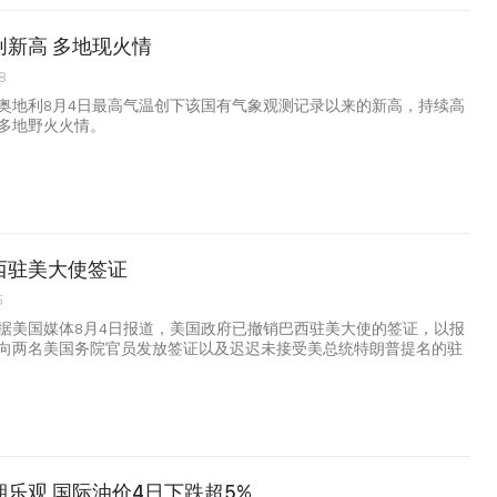
创新高 多地现火情
8
奥地利8月4日最高气温创下该国有气象观测记录以来的新高，持续高
多地野火火情。
西驻美大使签证
5
据美国媒体8月4日报道，美国政府已撤销巴西驻美大使的签证，以报
向两名美国务院官员发放签证以及迟迟未接受美总统特朗普提名的驻
乐观 国际油价4日下跌超5%