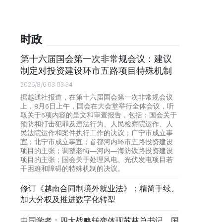
时政
第十六届国会第一次非常规会议：建议
制定对投资建设环市五路项目特殊机制
2026/8/6 03:03:34
据越通社报道，在第十六届国会第一次非常规会议
上，8月6日上午，国会在大会堂举行全体会议，听
取关于6项内容的呈文和审查报告，包括：国会关于
预防和打击犯罪及违法行为、人民检察院运作、人
民法院运作和案件执行工作的决议；广宁市成立事
宜；北宁市成立事宜；首都河内环市五路投资建设
项目的主张；调整老街—河内—海防铁路投资建设
项目的主张；国会关于处理风电、光伏发电项目若
干困难和障碍的特殊机制的决议。
修订《越南合同制境外就业法》：精简手续、
加大分权及推进数字化转型
中国学者：四大战略转变体现苏林总书记、国