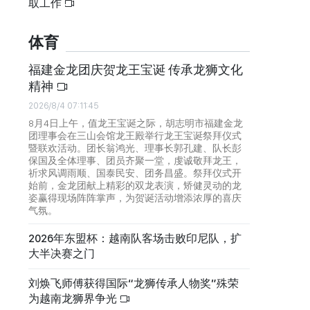
取工作
体育
福建金龙团庆贺龙王宝诞 传承龙狮文化
精神
2026/8/4 07:11:45
8月4日上午，值龙王宝诞之际，胡志明市福建金龙
团理事会在三山会馆龙王殿举行龙王宝诞祭拜仪式
暨联欢活动。团长翁鸿光、理事长郭孔建、队长彭
保国及全体理事、团员齐聚一堂，虔诚敬拜龙王，
祈求风调雨顺、国泰民安、团务昌盛。祭拜仪式开
始前，金龙团献上精彩的双龙表演，矫健灵动的龙
姿赢得现场阵阵掌声，为贺诞活动增添浓厚的喜庆
气氛。
2026年东盟杯：越南队客场击败印尼队，扩
大半决赛之门
刘焕飞师傅获得国际“龙狮传承人物奖”殊荣
为越南龙狮界争光