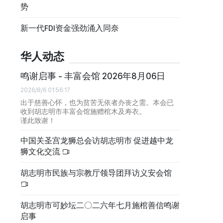
势
新一代FDI资金强劲涌入同奈
华人动态
鸣谢启事 - 丰富会馆 2026年8月06日
2026/8/6 01:56:17
出于慈善心怀，也为贫苦无依者办丧之需。本会已
收到胡志明市丰富会馆施赠棺木及寿衣。
谨此致谢！
中国关圣宫龙狮总会访胡志明市 促进越中龙
狮文化交流
胡志明市民族与宗教厅领导团拜访义安会馆
胡志明市可妙坛二〇二六年七月施棺善信鸣谢
启事