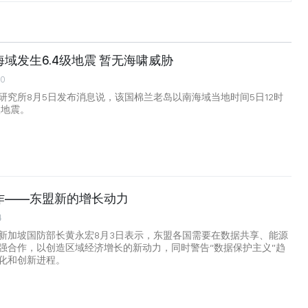
域发生6.4级地震 暂无海啸威胁
00
研究所8月5日发布消息说，该国棉兰老岛以南海域当地时间5日12时
级地震。
作——东盟新的增长动力
4
新加坡国防部长黄永宏8月3日表示，东盟各国需要在数据共享、能源
强合作，以创造区域经济增长的新动力，同时警告“数据保护主义”趋
化和创新进程。