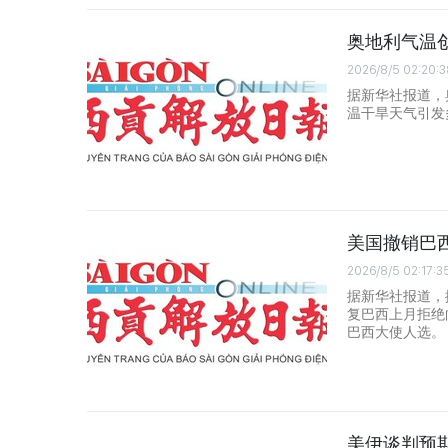
奥地利气温
2026/8/5 02:20:3
据新华社报道，
温干旱天气引发
美国撤销巴
2026/8/5 02:17:3
据新华社报道，
复巴西上月拒绝
巴西大使人选。
美伊谈判预期