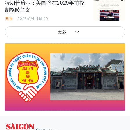
特朗普暗示：美国将在2029年前控
制格陵兰岛
国际
2026/8/4 11:18:00
更多
西贡解放报网版权所有
由越南新闻与传播部所属报刊局于2023年09月06日 签发第26/GP-CBC号许可
证
总编辑
: 阮克文
副总编辑
: 阮玉英、范文长、裴氏红霜、张德义、范氏云英、杨文光、阮德显、
阮克强、陈嘉宝