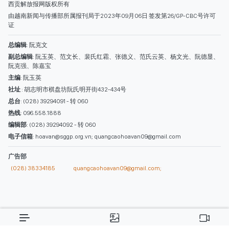
西贡解放报网版权所有
由越南新闻与传播部所属报刊局于2023年09月06日 签发第26/GP-CBC号许可
证
总编辑
: 阮克文
副总编辑
: 阮玉英、范文长、裴氏红霜、张德义、范氏云英、杨文光、阮德显、
阮克强、陈嘉宝
主编
: 阮玉英
社址
: 胡志明市棋盘坊阮氏明开街432-434号
总台
: (028) 39294091 - 转 060
热线
: 096.558.1888