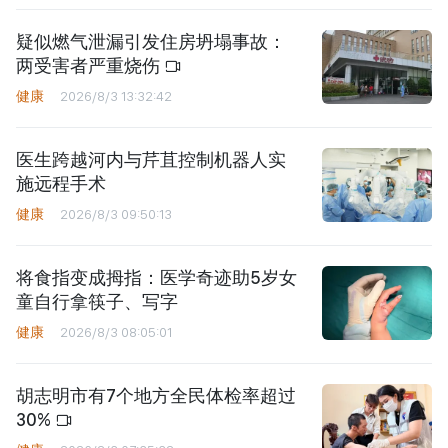
疑似燃气泄漏引发住房坍塌事故：
两受害者严重烧伤
健康
2026/8/3 13:32:42
医生跨越河内与芹苴控制机器人实
施远程手术
健康
2026/8/3 09:50:13
将食指变成拇指：医学奇迹助5岁女
童自行拿筷子、写字
健康
2026/8/3 08:05:01
胡志明市有7个地方全民体检率超过
30%