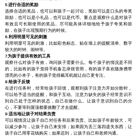
5.进行合适的奖励
选择合适的奖品，也可以和孩子一起讨论，奖励可以是口头的夸奖
鼓励，也可以是小礼品，也可以是代币。重点是观察什么是对孩子
有效且可长期使用的奖品。尽可能具体详细地给予孩子夸奖和鼓
励，在孩子出现预期行为的时候。
6.利用明显可见的刺激
利用明显可见的刺激，比如彩色标志、贴在墙上的提醒清单、数字
较大的时钟、闹钟等。
7.为孩子提供有效的工具
观察什么对孩子有效，询问孩子需要什么。每个孩子的情况是不同
的，比如有的孩子觉得手机备忘录很管用，有的孩子喜欢随身携带
漂亮的小本子，有的孩子觉得戴耳机能让自己更专注。
8.给孩子反馈
在进行任务时，经常给孩子回馈，观察到孩子注意力开始分散时，
可以给予适当的提醒，和孩子互动。注意力缺失的孩子经常意识不
到自己处于怎样的状态，自己在做什么。让孩子意识到自己的分
心，不要等到屋顶都要掀翻了才去提醒。
9.适当地让孩子对结果负责
可以视情况让孩子自己对任务和后果负责。比如孩子年龄较大，可
以减少参与，让孩子自己来安排；如果因为丢三落四遗失东西，让
孩子自己用零花钱购买；如果迟到，让孩子自己和老师沟通。