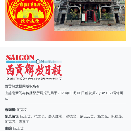
西贡解放报网版权所有
由越南新闻与传播部所属报刊局于2023年09月06日 签发第26/GP-CBC号许可
证
总编辑
: 阮克文
副总编辑
: 阮玉英、范文长、裴氏红霜、张德义、范氏云英、杨文光、阮德显、
阮克强、陈嘉宝
主编
: 阮玉英
社址
: 胡志明市棋盘坊阮氏明开街432-434号
总台
: (028) 39294091 - 转 060
热线
: 096.558.1888
编辑部
: (028) 39294092 - 转 060
电子信箱
: hoavan@sggp.org.vn; quangcaohoavan09@gmail.com
广告部
(028) 38334185
quangcaohoavan09@gmail.com;