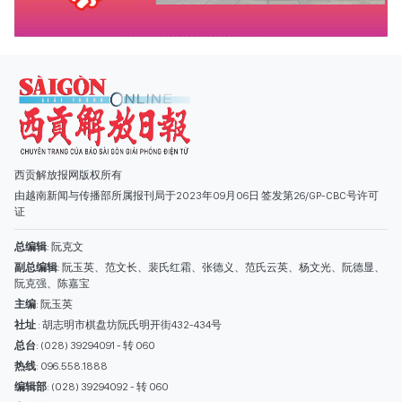
由越南新闻与传播部所属报刊局于2023年09月06日 签发第26/GP-CBC号许可
证
总编辑
: 阮克文
副总编辑
: 阮玉英、范文长、裴氏红霜、张德义、范氏云英、杨文光、阮德显、
阮克强、陈嘉宝
主编
: 阮玉英
社址
: 胡志明市棋盘坊阮氏明开街432-434号
总台
: (028) 39294091 - 转 060
热线
: 096.558.1888
编辑部
: (028) 39294092 - 转 060
电子信箱
: hoavan@sggp.org.vn; quangcaohoavan09@gmail.com
广告部
(028) 38334185
quangcaohoavan09@gmail.com;
类别
时事照片
视讯