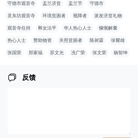
守德市观音寺
盂兰济贫
盂兰节
守德市
灵东坊观音寺
环境贫困者
视障者
派发济贫礼物
观音寺住持
释女法平
华人热心人士
慷慨解囊
热心人士
赞助物资
关照贫困者
陈昶霖
张耀雄
张国荣
郑家福
苏文光
冼广荣
张文荣
杨智坤
反馈