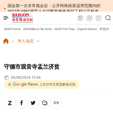
国会第一次非常规会议：公开特殊政策适用范围内的
2027年APEC领导人会议配套服务项目工程认定标准
越南第十六届国会第一次非常规会议：简化行政手续
但不削弱监管责任
越南国会主席陈青敏会见美国驻越南大使詹妮弗·威克
SGGP Online
SGGP Đầu tư Tài chính
SGGP Thể Thao
English Edition
中文ePap
斯
越南共产党中央总书记、国家主席苏林将对澳大利亚
华人动态
和新西兰进行国事访问
政府总理黎明兴：网络安全必须做到“维护系统”与
“保护人员”紧密结合
越南政府总理黎明兴会见马来西亚国防部长
守德市观音寺盂兰济贫
党中央总书记、国家主席苏林：越南与马来西亚关系
日益活跃
25/08/2024 13:04
党中央总书记、国家主席苏林：建设一部科学严谨、
简明精炼、便于执行且具有长远生命力的党章
在
上关注华文西贡解放日报
苏林总书记、国家主席会见东盟国家驻河内使节：共
同建设团结、自强的东盟共同体
越南国会常务委员会会议：提交国会审议通过设立广
宁市和北宁市《决议》