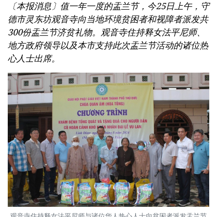
〔本报消息〕值一年一度的盂兰节，今25日上午，守
德市灵东坊观音寺向当地环境贫困者和视障者派发共
300份盂兰节济贫礼物。观音寺住持释女法平尼师、
地方政府领导以及本市支持此次盂兰节活动的诸位热
心人士出席。
观音寺住持释女法平尼师与诸位华人热心人士向贫困者派发盂兰节