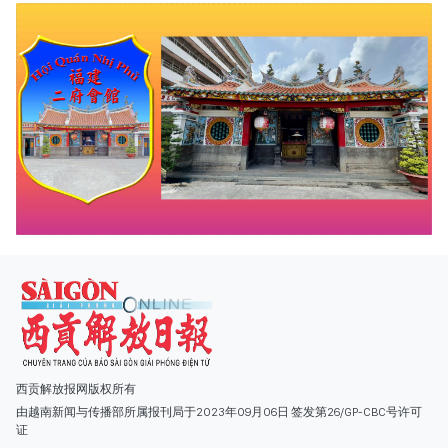
西贡解放报网版权所有
由越南新闻与传播部所属报刊局于2023年09月06日 签发第26/GP-CBC号许可
证
总编辑
: 阮克文
副总编辑
: 阮玉英、范文长、裴氏红霜、张德义、范氏云英、杨文光、阮德显、
阮克强、陈嘉宝
主编
: 阮玉英
社址
: 胡志明市棋盘坊阮氏明开街432-434号
总台
: (028) 39294091 - 转 060
热线
: 096.558.1888
编辑部
: (028) 39294092 - 转 060
电子信箱
: hoavan@sggp.org.vn; quangcaohoavan09@gmail.com