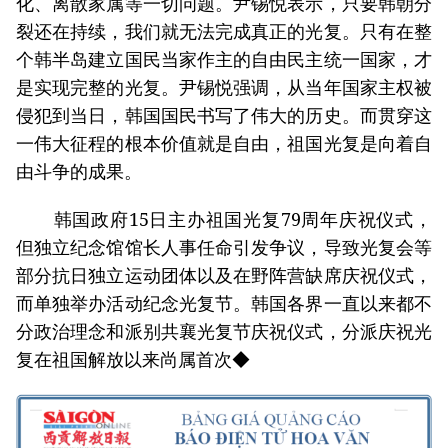
化、离散家属等一切问题。尹锡悦表示，只要韩朝分
裂还在持续，我们就无法完成真正的光复。只有在整
个韩半岛建立国民当家作主的自由民主统一国家，才
是实现完整的光复。尹锡悦强调，从当年国家主权被
侵犯到当日，韩国国民书写了伟大的历史。而贯穿这
一伟大征程的根本价值就是自由，祖国光复是向着自
由斗争的成果。
韩国政府15日主办祖国光复79周年庆祝仪式，
但独立纪念馆馆长人事任命引发争议，导致光复会等
部分抗日独立运动团体以及在野阵营缺席庆祝仪式，
而单独举办活动纪念光复节。韩国各界一直以来都不
分政治理念和派别共襄光复节庆祝仪式，分派庆祝光
复在祖国解放以来尚属首次◆