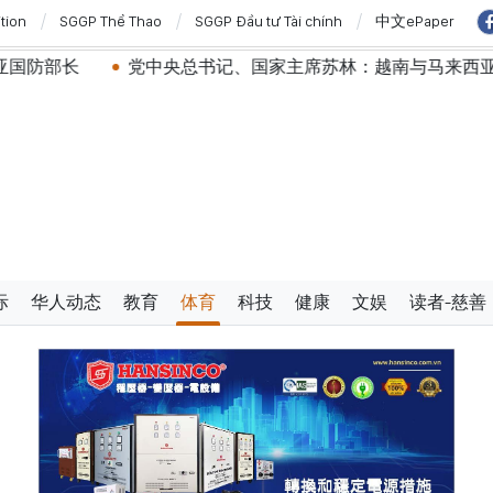
ition
SGGP Thể Thao
SGGP Đầu tư Tài chính
中文ePaper
党中央总书记、国家主席苏林：越南与马来西亚关系日益活跃
际
华人动态
教育
体育
科技
健康
文娱
读者-慈善