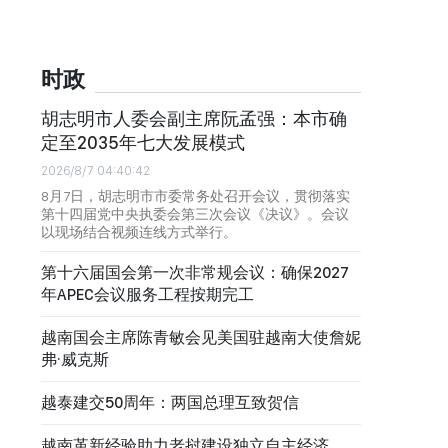
时政
胡志明市人委会副主席阮孟强：本市确
定至2035年七大发展模式
2026/8/7 04:40:42
8月7日，胡志明市市委常务处召开会议，贯彻落实
第十四届党中央执委会第三次会议《决议》。会议
以现场结合视频连线方式举行。
第十六届国会第一次非常规会议：确保2027
年APEC会议服务工程按期完工
越南国会主席陈青敏会见美国驻越南大使詹妮
弗·威克斯
越泰建交50周年：两国总理互致贺信
越南革新经验助力老挝建设独立自主经济