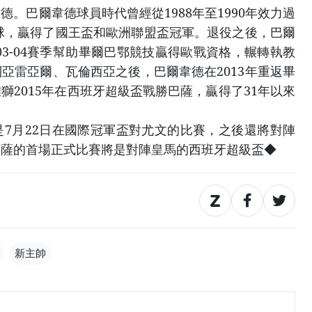
。巴爾韋德球員時代曾經從1988年至1990年效力過
8球，贏得了國王盃和歐洲聯盟盃冠軍。退役之後，巴爾
003-04賽季幫助畢爾巴鄂競技贏得歐戰資格，輾轉執教
亞雷亞爾、瓦倫西亞之後，巴爾韋德在2013年重返畢
獅2015年在西班牙超級盃戰勝巴薩，贏得了31年以來
7月22日在國際冠軍盃對尤文的比賽，之後還將對陣
巴薩的首場正式比賽將是對陣皇馬的西班牙超級盃◆
新主帥