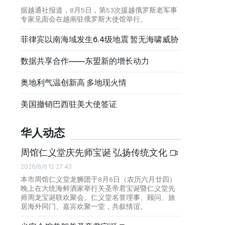
据越通社报道，8月5日，第53次援越俄罗斯老军事
专家见面会在越南驻俄罗斯大使馆举行。
菲律宾以南海域发生6.4级地震 暂无海啸威胁
数据共享合作——东盟新的增长动力
奥地利气温创新高 多地现火情
美国撤销巴西驻美大使签证
华人动态
周馆仁义堂庆先师宝诞 弘扬传统文化
2026/8/6 12:27:43
本市周馆仁义堂龙狮团于8月6日（农历六月廿四）
晚上在大统海鲜酒家举行关圣帝君宝诞暨仁义堂先
师周龙宝诞联欢聚会。仁义堂名誉理事、顾问、旅
居海外同门、嘉宾欢聚一堂，共叙情谊。