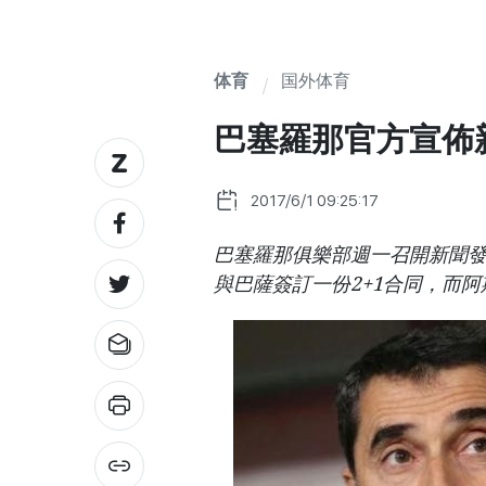
体育
国外体育
巴塞羅那官方宣佈
2017/6/1 09:25:17
巴塞羅那俱樂部週一召開新聞
與巴薩簽訂一份2+1合同，而