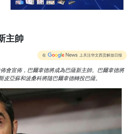
新主帥
在
上关注华文西贡解放日报
發佈會宣佈，巴爾韋德將成為巴薩新主帥。巴爾韋德將
阿斯皮亞蘇和波桑科將隨巴爾韋德轉投巴薩。