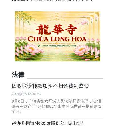
法律
因收取误转款项拒不归还被判监禁
2026/8/6 12:08:52
8月6日，广治省第六区域人民法院开庭审理，以“非
法占有财产罪”判处1992年出生的阮世吕有期徒刑12
个月。
起诉并拘留Mekolor股份公司总经理