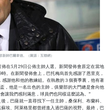
那新帥巴爾韋德。（圖源：互聯網）
佈在5月29日公佈主帥人選。新聞發佈會原定在當地
19時。在新聞發佈會上，巴托梅烏首先感謝了恩里克，
，感謝他和他的教練組。在執教的３個賽季裏，他有著
獎盃，他是一名出色的主帥，俱樂部的大門總是會向他
會讓我們感到滿意，球員們也同樣這麼認為。”
之後，巴薩就一直尋找下一任主帥，桑保利、布蘭科、
溫蘇埃、阿萊格里都曾經進入過巴薩的視野。最終，巴