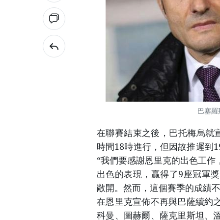
巴塞羅
在聯賽結束之後，巴托梅烏就宣
時間18時進行，但因故推遲到
“我們要感謝恩里克的出色工作
出色的表現，贏得了9座冠軍
敞開。然而，這個賽季的成績不
在恩里克宣佈不再與巴薩續約
科曼、圖赫爾、薩克里斯坦、