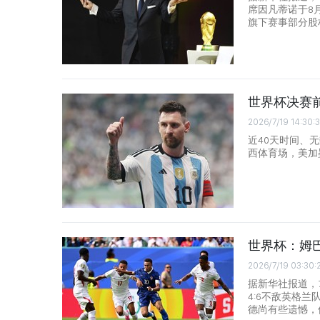
席因凡蒂诺于8
旗下赛事部分股
世界杯决赛
2026/7/19 14:30:
近40天时间、
西体育场，美加
世界杯：姆
2026/7/19 03:30:
据新华社报道，
4:6不敌英格
德尚有些遗憾，