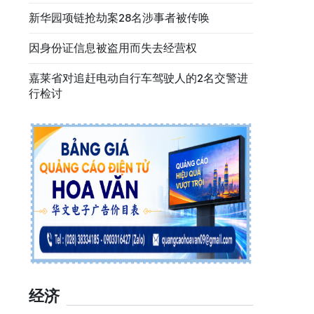
新华园项链抢劫案28名涉事者被传唤
因身份证信息被盗用而失去经营权
嘉莱省对追赶电动自行车驾驶人的2名交警进
行检讨
经济