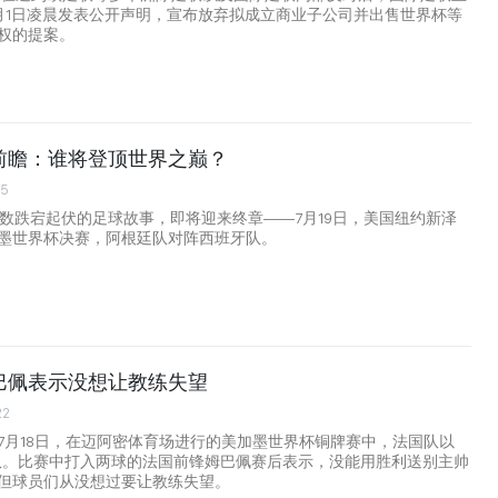
月1日凌晨发表公开声明，宣布放弃拟成立商业子公司并出售世界杯等
权的提案。
前瞻：谁将登顶世界之巅？
35
无数跌宕起伏的足球故事，即将迎来终章——7月19日，美国纽约新泽
墨世界杯决赛，阿根廷队对阵西班牙队。
巴佩表示没想让教练失望
22
7月18日，在迈阿密体育场进行的美加墨世界杯铜牌赛中，法国队以
兰队。比赛中打入两球的法国前锋姆巴佩赛后表示，没能用胜利送别主帅
但球员们从没想过要让教练失望。