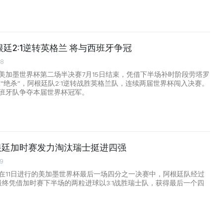
廷2:1逆转英格兰 将与西班牙争冠
18
美加墨世界杯第二场半决赛7月15日结束，凭借下半场补时阶段劳塔罗
球“绝杀”，阿根廷队2:1逆转战胜英格兰队，连续两届世界杯闯入决赛。
班牙队争夺本届世界杯冠军。
阿根廷加时赛发力淘汰瑞士挺进四强
09
在11日进行的美加墨世界杯最后一场四分之一决赛中，阿根廷队经过
，最终凭借加时赛下半场的两粒进球以3:1战胜瑞士队，获得最后一个四