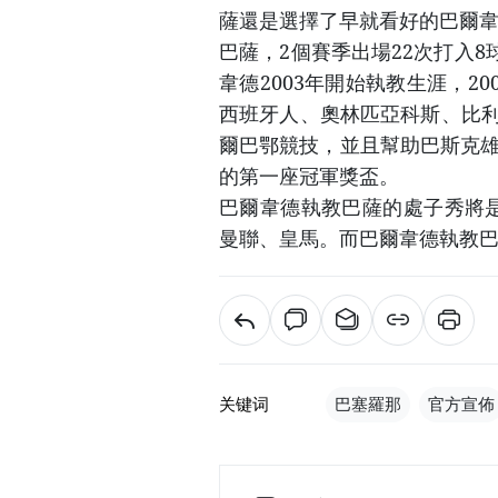
薩還是選擇了早就看好的巴爾韋德
巴薩，2個賽季出場22次打入
韋德2003年開始執教生涯，2
西班牙人、奧林匹亞科斯、比利
爾巴鄂競技，並且幫助巴斯克雄
的第一座冠軍獎盃。
巴爾韋德執教巴薩的處子秀將是
曼聯、皇馬。而巴爾韋德執教
关键词
巴塞羅那
官方宣佈