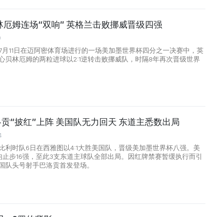
厄姆连场“双响” 英格兰击败挪威晋级四强
9
7月11日在迈阿密体育场进行的一场美加墨世界杯四分之一决赛中，英
心贝林厄姆的两粒进球以2:1逆转击败挪威队，时隔8年再次晋级世界
巴洛贡“披红”上阵 美国队无力回天 东道主悉数出局
4
比利时队6日在西雅图以4:1大胜美国队，晋级美加墨世界杯八强。美
均止步16强，至此3支东道主球队全部出局。因红牌禁赛暂缓执行而引
国队头号射手巴洛贡首发登场。