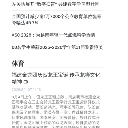
左关坊展开“数字扫盲” 共建数字学习型社区
全国预计减少逾1万7000个公立教育单位统筹
降幅达45.7%
ASC 2026：为越南年轻一代点燃科学热情
68名学生荣获2025-2026学年第31届黎贵惇奖
体育
福建金龙团庆贺龙王宝诞 传承龙狮文化
精神
2026/8/4 07:11:45
8月4日上午，值龙王宝诞之际，胡志明市福建金龙
团理事会在三山会馆龙王殿举行龙王宝诞祭拜仪式
暨联欢活动。团长翁鸿光、理事长郭孔建、队长彭
保国及全体理事、团员齐聚一堂，虔诚敬拜龙王，
祈求风调雨顺、国泰民安、团务昌盛。祭拜仪式开
始前，金龙团献上精彩的双龙表演，矫健灵动的龙
姿赢得现场阵阵掌声，为贺诞活动增添浓厚的喜庆