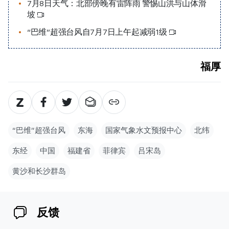
7月8日天气：北部傍晚有雷阵雨 警惕山洪与山体滑
坡
“巴维”超强台风自7月7日上午起减弱1级
福厚
“巴维”超强台风
东海
国家气象水文预报中心
北纬
东经
中国
福建省
菲律宾
吕宋岛
黄沙和长沙群岛
反馈