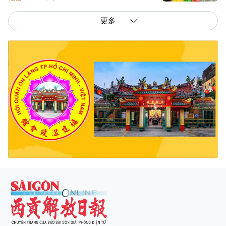
更多
西贡解放报网版权所有
由越南新闻与传播部所属报刊局于2023年09月06日 签发第26/GP-CBC号许可
证
总编辑
: 阮克文
副总编辑
: 阮玉英、范文长、裴氏红霜、张德义、范氏云英、杨文光、阮德显、
阮克强、陈嘉宝
主编
: 阮玉英
社址
: 胡志明市棋盘坊阮氏明开街432-434号
总台
: (028) 39294091 - 转 060