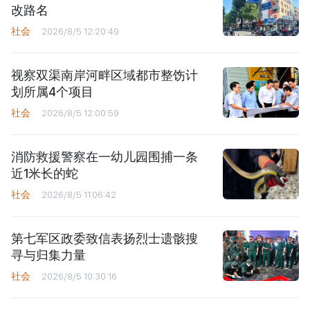
改路名
社会
2026/8/5 12:20:49
视察双渠南岸河畔区域都市整饬计
划所属4个项目
社会
2026/8/5 12:00:59
消防救援警察在一幼儿园围捕一条
近1米长的蛇
社会
2026/8/5 11:06:42
第七军区政委致信表扬烈士遗骸搜
寻与归集力量
社会
2026/8/5 10:30:16