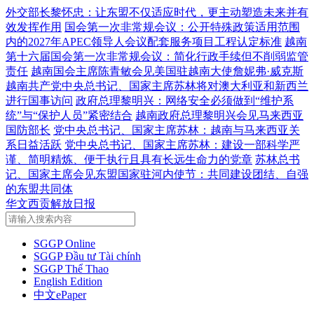
外交部长黎怀忠：让东盟不仅适应时代，更主动塑造未来并有
效发挥作用
国会第一次非常规会议：公开特殊政策适用范围
内的2027年APEC领导人会议配套服务项目工程认定标准
越南
第十六届国会第一次非常规会议：简化行政手续但不削弱监管
责任
越南国会主席陈青敏会见美国驻越南大使詹妮弗·威克斯
越南共产党中央总书记、国家主席苏林将对澳大利亚和新西兰
进行国事访问
政府总理黎明兴：网络安全必须做到“维护系
统”与“保护人员”紧密结合
越南政府总理黎明兴会见马来西亚
国防部长
党中央总书记、国家主席苏林：越南与马来西亚关
系日益活跃
党中央总书记、国家主席苏林：建设一部科学严
谨、简明精炼、便于执行且具有长远生命力的党章
苏林总书
记、国家主席会见东盟国家驻河内使节：共同建设团结、自强
的东盟共同体
华文西贡解放日报
SGGP Online
SGGP Đầu tư Tài chính
SGGP Thể Thao
English Edition
中文ePaper