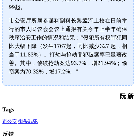
99起。
市公安厅所属参谋科副科长黎孟河上校在日前举
行的市人民议会会议上通报有关今年上半年确保
秩序治安工作的情况和结果：“侵犯所有权罪犯同
比大幅下降（发生1767起，同比减少327 起，相
当于11.83%）。打劫与抢劫罪犯破案率已显著改
善。其中，侦破抢劫案达93.7%，增21.94%；偷
窃案为70.32%，增17.2%。”
阮 新
Tags
市公安
街头罪犯
反馈