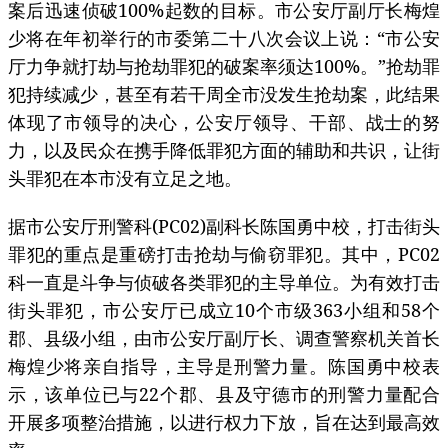
案后迅速侦破100%起数的目标。市公安厅副厅长梅煌
少将在年初举行的市委第二十八次会议上说：“市公安
厅力争就打劫与抢劫罪犯的破案率须达100%。”抢劫罪
犯持续减少，甚至有若干周全市没发生抢劫案，此结果
体现了市领导的决心，公安厅领导、干部、战士的努
力，以及民众在携手降低罪犯方面的辅助和共识，让街
头罪犯在本市没有立足之地。
据市公安厅刑警科(PC02)副科长陈国勇中校，打击街头
罪犯的重点是重磅打击抢劫与偷窃罪犯。其中，PC02
科一直是斗争与侦破各类罪犯的主导单位。为有效打击
街头罪犯，市公安厅已成立10个市级363小组和58个
郡、县级小组，由市公安厅副厅长、调查警察机关首长
梅煌少将亲自指导，主导是刑警力量。陈国勇中校表
示，该单位已与22个郡、县及守德市的刑警力量配合
开展多项整治措施，以进行权力下放，旨在达到最高效