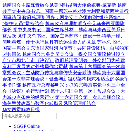
越南国会主席陈青敏会见美国驻越南大使詹妮弗·威克斯
越南
共产党中央总书记、国家主席苏林将对澳大利亚和新西兰进行
国事访问
政府总理黎明兴：网络安全必须做到“维护系统”与
“保护人员”紧密结合
越南政府总理黎明兴会见马来西亚国防
部长
党中央总书记、国家主席苏林：越南与马来西亚关系日
益活跃
党中央总书记、国家主席苏林：建设一部科学严谨、
简明精炼、便于执行且具有长远生命力的党章
苏林总书记、
国家主席会见东盟国家驻河内使节：共同建设团结、自强的东
盟共同体
越南国会常务委员会会议：提交国会审议通过设立
广宁市和北宁市《决议》
政府总理黎明兴：外交部门为构建
有利于发展的对外格局作出贡献
越南第十六届国会第一次非
常规会议：主动防范传统与非传统安全威胁
越南第十六届国
会第一次非常规会议：健全与新组织架构模式相适应的乡级军
事指挥部
越南政府总理黎明兴：抓紧完善落实党中央三中全
会《决议》的行动计划
第十六届国会第一次非常规会议：大
力减少有条件的经营行业
第十六届国会第一次非常规会议：
海关手续改革与数字化转型及风险管理相结合
华文西贡解放日报
SGGP Online