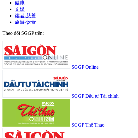
健康
文娱
读者-慈善
旅游-饮食
Theo dõi SGGP trên:
SGGP Online
SGGP Đầu tư Tài chính
SGGP Thể Thao