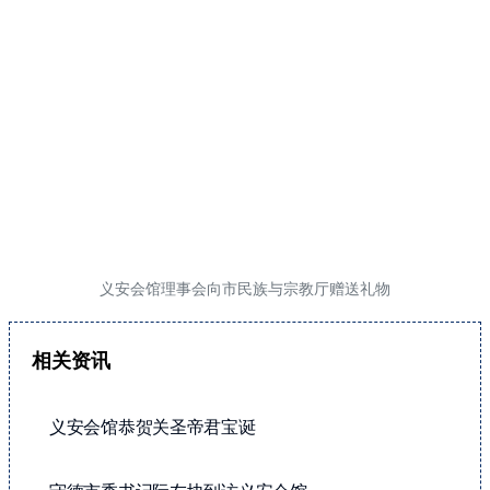
义安会馆理事会向市民族与宗教厅赠送礼物
相关资讯
义安会馆恭贺关圣帝君宝诞