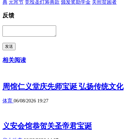
典
元宵节
竞投圣灯筹善款
颁发奖助学金
关照贫困者
反馈
发送
相关阅读
周馆仁义堂庆先师宝诞 弘扬传统文化
体育
06/08/2026 19:27
义安会馆恭贺关圣帝君宝诞