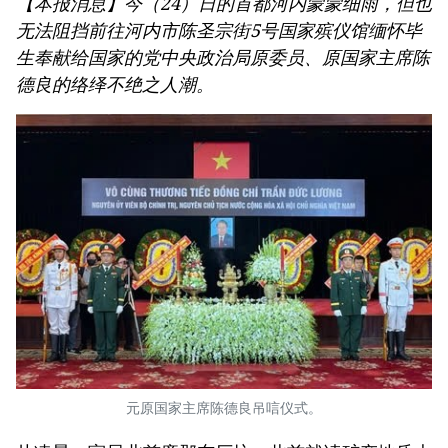
【本报消息】今（24）日的首都河内蒙蒙细雨，但也
无法阻挡前往河内市陈圣宗街5号国家殡仪馆缅怀毕
生奉献给国家的党中央政治局原委员、原国家主席陈
德良的络绎不绝之人潮。
元原国家主席陈德良吊唁仪式。