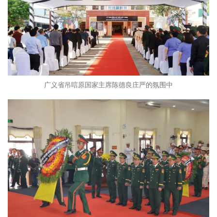
广义省吊唁原国家主席陈德良庄严的氛围中