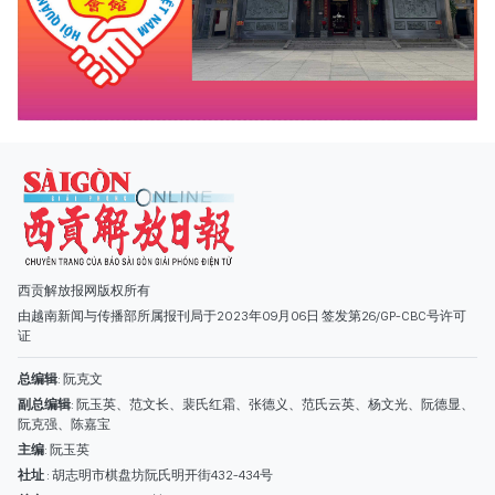
西贡解放报网版权所有
由越南新闻与传播部所属报刊局于2023年09月06日 签发第26/GP-CBC号许可
证
总编辑
: 阮克文
副总编辑
: 阮玉英、范文长、裴氏红霜、张德义、范氏云英、杨文光、阮德显、
阮克强、陈嘉宝
主编
: 阮玉英
社址
: 胡志明市棋盘坊阮氏明开街432-434号