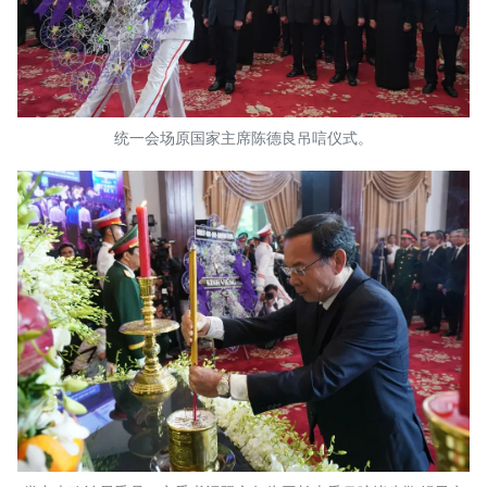
统一会场原国家主席陈德良吊唁仪式。