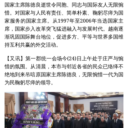
国家主席陈德良逝世令同胞、同志与国际友人无限惋
惜。对国家与人民有责任、简单朴素、鞠躬尽瘁为国
家服务的国家主席。从1997年至2006年当选国家主
席，国家步入改革突飞猛进融入与发展时代。越南逐
渐巩固国际舞台地位，促进多方、平等与世界多国维
持互利共赢的外交活动。
【又讯】第一郡统一会场今(24)日上午处于庄严与惋
惜的氛围。从清晨，本市与邻近各省的民众已络绎不
绝地到来吊唁原国家主席陈德良，无限惋惜一代为国
为民鞠躬尽瘁的领导。