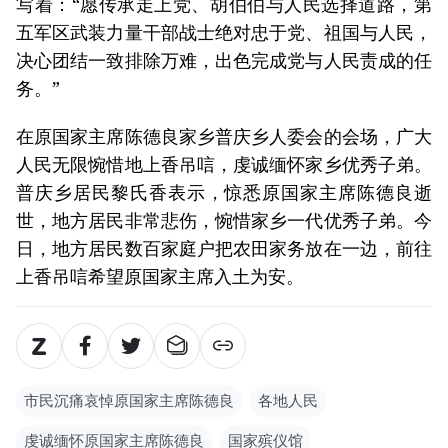
写着：“愿传承走上党、胡伯伯与人民选择道路，第
五军区武装力量干部战士绝对忠于党、祖国与人民，
决心团结一致排除万难，出色完成党与人民责成的任
务。”
在原国家主席陈德良家乡普庆乡人委会的会场，广大
人民无限惋惜地上香吊唁，虔诚缅怀家乡优秀子弟。
普庆乡居民黎氏香表示，惊悉原国家主席陈德良逝
世，地方居民非常悲伤，惋惜家乡一代优秀子弟。今
日，地方居民数百家庭户把农田家务放在一边，前往
上香吊唁希望原国家主席入土为安。
市民沉痛哀悼原国家主席陈德良
各地人民
虔诚缅怀原国家主席陈德良
国家殡仪馆