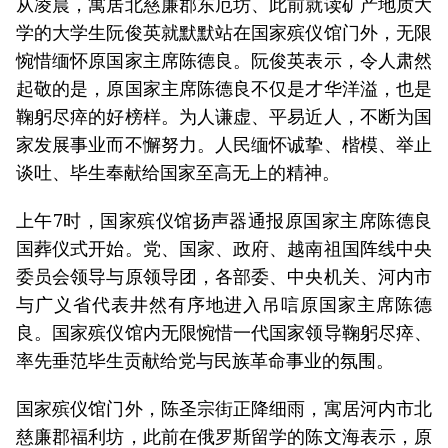
从凌晨，寓居北慈廉郡东厄坊、此前就读矿产地质大
学的大学生阮俊英就默默站在国家殡仪馆门外，无限
惋惜缅怀原国家主席陈德良。阮俊英表示，令人肃然
起敬的是，原国家主席陈德良不仅是才华洋溢，也是
鞠躬尽瘁的好榜样。为人谦虚、平易近人，不断为国
家发展事业而不懈努力。人民缅怀诚挚、楷模、举止
谈吐、毕生奉献给国家至高无上的精神。
上午7时，国家殡仪馆扬声器通报原国家主席陈德良
国葬仪式开始。党、国家、政府、越南祖国阵线中央
委员会领导与原领导团，各部委、中央机关、河内市
与广义省代表井然有序地进入吊唁原国家主席陈德
良。国家殡仪馆内无限惋惜一代国家领导鞠躬尽瘁、
率先垂范毕生贡献给党与民族革命事业的氛围。
国家殡仪馆门外，陈圣宗街正降细雨，寓居河内市北
慈廉郡福利坊，此前在俄罗斯留学的陈文海表示，原