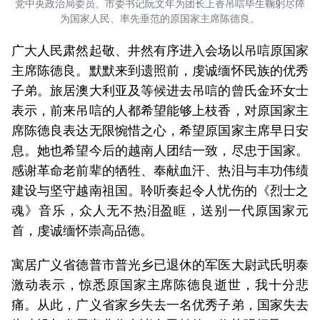
党中央政治局委员、市委书记阮文年为团长上香吊唁毕生鞠躬尽瘁
为国家人民、率先垂范的原国家主席陈德良。
广大人民肃然起敬、井然有序进入会场以吊唁原国家
主席陈德良。默默来到遗照前，虔诚缅怀民族的优秀
子弟。旅居澳大利亚及等候进去吊唁的曾氏金环女士
表示，前来吊唁的人都希望能够上枝香，对原国家主
席陈德良表达无限惋惜之心，希望原国家主席早日安
息。她也希望今后的越南人团结一致，尽忠于国家。
感谢革命老前辈的牺牲、奉献血汗、热泪与丰功伟绩
建设与坚守越南祖国。聆听奏起令人忧伤的《烈士之
魂》音乐，众人无不热泪盈眶，送别一代原国家元
首，虔诚缅怀崇高品德。
寓居广义省德普市普光乡已退休的军医大尉武氏明泰
激动表示，惊悉原国家主席陈德良逝世，我十分悲
痛。从此，广义省家乡失去一名优秀子弟，国家失去