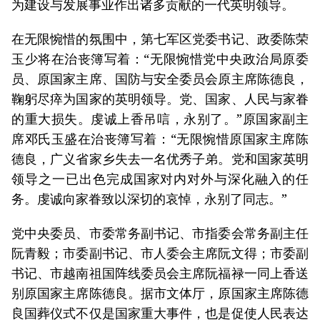
为建设与发展事业作出诸多贡献的一代英明领导。
在无限惋惜的氛围中，第七军区党委书记、政委陈荣
玉少将在治丧簿写着：“无限惋惜党中央政治局原委
员、原国家主席、国防与安全委员会原主席陈德良，
鞠躬尽瘁为国家的英明领导。党、国家、人民与家眷
的重大损失。虔诚上香吊唁，永别了。”原国家副主
席邓氏玉盛在治丧簿写着：“无限惋惜原国家主席陈
德良，广义省家乡失去一名优秀子弟。党和国家英明
领导之一已出色完成国家对内对外与深化融入的任
务。虔诚向家眷致以深切的哀悼，永别了同志。”
党中央委员、市委常务副书记、市指委会常务副主任
阮青毅；市委副书记、市人委会主席阮文得；市委副
书记、市越南祖国阵线委员会主席阮福禄一同上香送
别原国家主席陈德良。据市文体厅，原国家主席陈德
良国葬仪式不仅是国家重大事件，也是促使人民表达