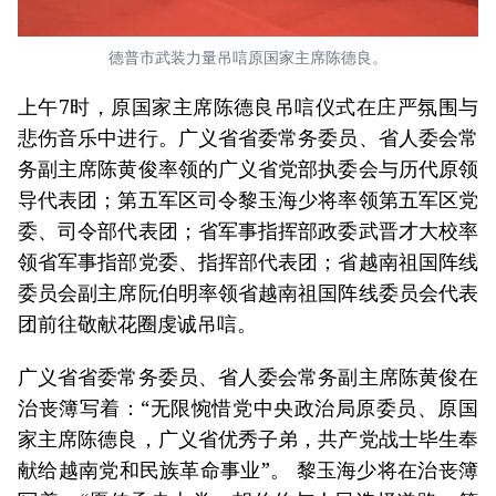
德普市武装力量吊唁原国家主席陈德良。
上午7时，原国家主席陈德良吊唁仪式在庄严氛围与
悲伤音乐中进行。广义省省委常务委员、省人委会常
务副主席陈黄俊率领的广义省党部执委会与历代原领
导代表团；第五军区司令黎玉海少将率领第五军区党
委、司令部代表团；省军事指挥部政委武晋才大校率
领省军事指部党委、指挥部代表团；省越南祖国阵线
委员会副主席阮伯明率领省越南祖国阵线委员会代表
团前往敬献花圈虔诚吊唁。
广义省省委常务委员、省人委会常务副主席陈黄俊在
治丧簿写着：“无限惋惜党中央政治局原委员、原国
家主席陈德良，广义省优秀子弟，共产党战士毕生奉
献给越南党和民族革命事业”。 黎玉海少将在治丧簿