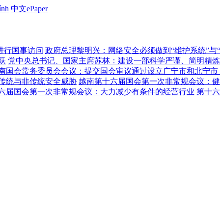
ính
中文ePaper
进行国事访问
政府总理黎明兴：网络安全必须做到“维护系统”与
跃
党中央总书记、国家主席苏林：建设一部科学严谨、简明精炼
南国会常务委员会会议：提交国会审议通过设立广宁市和北宁市
传统与非传统安全威胁
越南第十六届国会第一次非常规会议：健
六届国会第一次非常规会议：大力减少有条件的经营行业
第十六