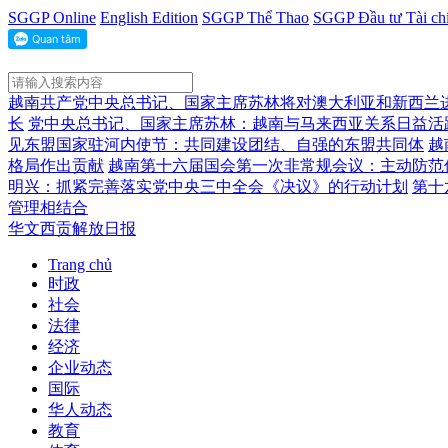
SGGP Online
English Edition
SGGP Thể Thao
SGGP Đầu tư Tài ch
越南共产党中央总书记、国家主席苏林将对澳大利亚和新西兰
长
党中央总书记、国家主席苏林：越南与马来西亚关系日益活
见东盟国家驻河内使节：共同建设团结、自强的东盟共同体
越
格局作出贡献
越南第十六届国会第一次非常规会议：主动防范
明兴：抓紧完善落实党中央三中全会《决议》的行动计划
第十
管理相结合
华文西贡解放日报
Trang chủ
时政
社会
法律
经济
企业动态
国际
华人动态
教育