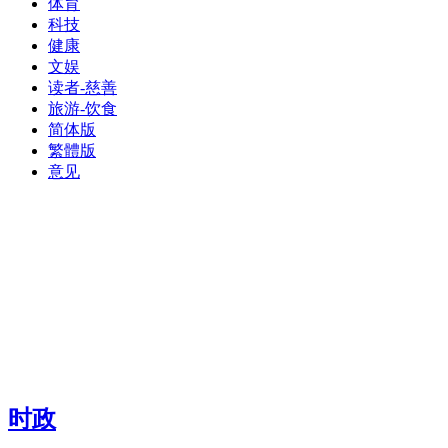
体育
科技
健康
文娱
读者-慈善
旅游-饮食
简体版
繁體版
意见
时政