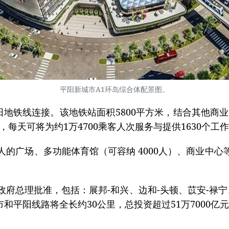
平阳新城市A1环岛综合体配景图。
阳地铁线连接。该地铁站面积5800平方米，结合其他商业
，每天可将为约1万4700乘客人次服务与提供1630个工
万人的广场、多功能体育馆（可容纳 4000人）、商业
政府总理批准，包括：展邦-和兴、边和-头顿、苡安-禄宁
和平阳线路将全长约30公里，总投资超过51万7000亿