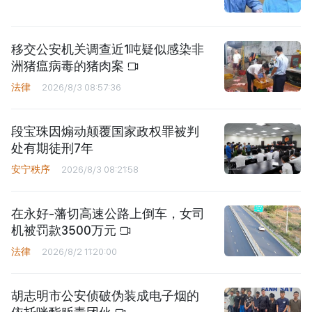
移交公安机关调查近1吨疑似感染非
洲猪瘟病毒的猪肉案
法律
2026/8/3 08:57:36
段宝珠因煽动颠覆国家政权罪被判
处有期徒刑7年
安宁秩序
2026/8/3 08:21:58
在永好-藩切高速公路上倒车，女司
机被罚款3500万元
法律
2026/8/2 11:20:00
胡志明市公安侦破伪装成电子烟的