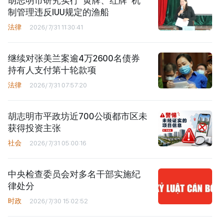
胡志明市研究实行“黄牌、红牌”机
制管理违反IUU规定的渔船
法律
2026/7/31 11:30:41
继续对张美兰案逾4万2600名债券
持有人支付第十轮款项
法律
2026/7/31 07:57:20
胡志明市平政坊近700公顷都市区未
获得投资主张
社会
2026/7/31 05:00:16
中央检查委员会对多名干部实施纪
律处分
时政
2026/7/30 15:02:52