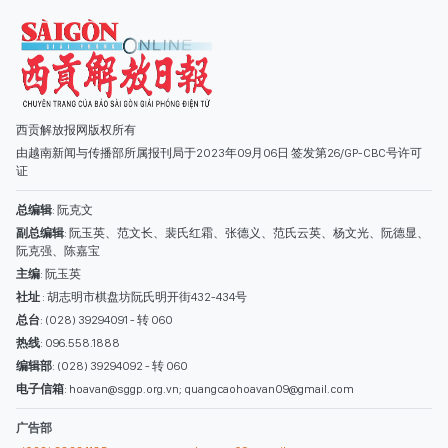
西贡解放报网版权所有
由越南新闻与传播部所属报刊局于2023年09月06日 签发第26/GP-CBC号许可
证
总编辑
: 阮克文
副总编辑
: 阮玉英、范文长、裴氏红霜、张德义、范氏云英、杨文光、阮德显、
阮克强、陈嘉宝
主编
: 阮玉英
社址
: 胡志明市棋盘坊阮氏明开街432-434号
总台
: (028) 39294091 - 转 060
热线
: 096.558.1888
编辑部
: (028) 39294092 - 转 060
电子信箱
: hoavan@sggp.org.vn; quangcaohoavan09@gmail.com
广告部
(028) 38334185
quangcaohoavan09@gmail.com;