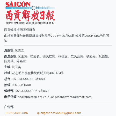
西贡解放报网版权所有
由越南新闻与传播部所属报刊局于2023年09月06日 签发第26/GP-CBC号许可
证
总编辑
: 阮克文
副总编辑
: 阮玉英、范文长、裴氏红霜、张德义、范氏云英、杨文光、阮德显、
阮克强、陈嘉宝
主编
: 阮玉英
社址
: 胡志明市棋盘坊阮氏明开街432-434号
总台
: (028) 39294091 - 转 060
热线
: 096.558.1888
编辑部
: (028) 39294092 - 转 060
电子信箱
: hoavan@sggp.org.vn; quangcaohoavan09@gmail.com
广告部
(028) 38334185
quangcaohoavan09@gmail.com;