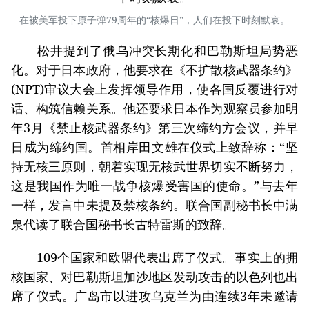
在被美军投下原子弹79周年的“核爆日”，人们在投下时刻默哀。
松井提到了俄乌冲突长期化和巴勒斯坦局势恶
化。对于日本政府，他要求在《不扩散核武器条约》
(NPT)审议大会上发挥领导作用，使各国反覆进行对
话、构筑信赖关系。他还要求日本作为观察员参加明
年3月《禁止核武器条约》第三次缔约方会议，并早
日成为缔约国。首相岸田文雄在仪式上致辞称：“坚
持无核三原则，朝着实现无核武世界切实不断努力，
这是我国作为唯一战争核爆受害国的使命。”与去年
一样，发言中未提及禁核条约。联合国副秘书长中满
泉代读了联合国秘书长古特雷斯的致辞。
109个国家和欧盟代表出席了仪式。事实上的拥
核国家、对巴勒斯坦加沙地区发动攻击的以色列也出
席了仪式。广岛市以进攻乌克兰为由连续3年未邀请