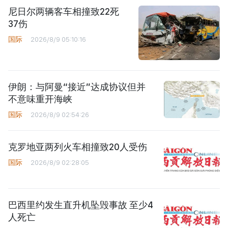
尼日尔两辆客车相撞致22死
37伤
国际
2026/8/9 05:10:16
伊朗：与阿曼“接近”达成协议但并
不意味重开海峡
国际
2026/8/9 02:54:26
克罗地亚两列火车相撞致20人受伤
国际
2026/8/9 02:28:05
巴西里约发生直升机坠毁事故 至少4
人死亡