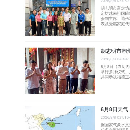
2026/8/8 07:06:3
胡志明市富定坊
定坊越南祖国阵
会副主席、退伍
表及受惠家庭代
胡志明市潮
2026/8/8 04:48:1
8月8日（农历
举行参拜仪式。
共同恭祝福德正
8月8日天
2026/8/8 02:51:0
据国家气象水文