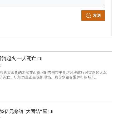
发送
贡河起火 一人死亡
7
一艘售卖杂货的木船在西贡河胡志明市平贵坊河段航行时突然起火沉
子死亡。职能力量正在保护现场、疏导水路交通并打捞船只。
2亿元修缮“大团结”屋