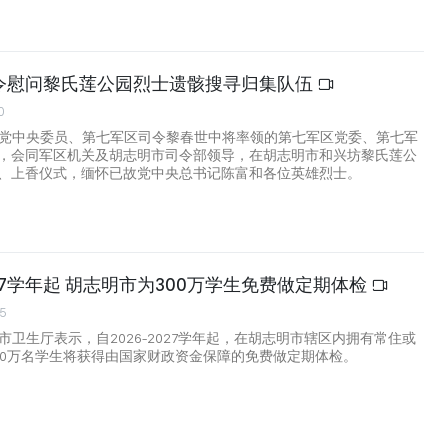
令慰问黎氏莲公园烈士遗骸搜寻归集队伍
0
由党中央委员、第七军区司令黎春世中将率领的第七军区党委、第七军
，会同军区机关及胡志明市司令部领导，在胡志明市和兴坊黎氏莲公
、上香仪式，缅怀已故党中央总书记陈富和各位英雄烈士。
2027学年起 胡志明市为300万学生免费做定期体检
55
市卫生厅表示，自2026-2027学年起，在胡志明市辖区内拥有常住或
00万名学生将获得由国家财政资金保障的免费做定期体检。