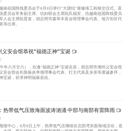
6
越南祖国阵线委员会于8月8日举行“大团结”屋修缮工程移交仪式。富
线委员会常务副主席、坊妇联会主席阮氏福安，坊越南祖国阵线委员
军人会主席阮晋发，胡志明市森举丰富会馆理事会代表、地方街区代
表等出席。
州义安会馆恭祝“福德正神”宝诞
2
丙午年六月廿六），欣逢“福德正神”宝诞吉辰，胡志明市潮州义安会馆
义安会馆会长陈振炎率领理事会代表、灯主代表及乡亲等虔诚参拜，
神宝诞，祈求神明福庥庇佑。
气：热带低气压致海面波涛汹涌 中部与南部有雷阵雨
4
预报中心，8月8日上午，热带低气压继续在北部湾东面海域活动，造