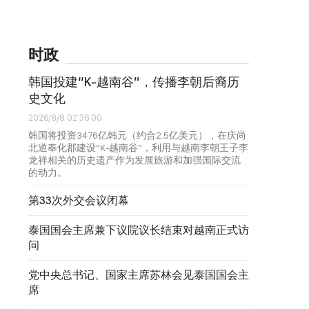
时政
韩国投建“K-越南谷”，传播李朝后裔历
史文化
2026/8/8 02:36:00
韩国将投资3476亿韩元（约合2.5亿美元），在庆尚
北道奉化郡建设“K-越南谷”，利用与越南李朝王子李
龙祥相关的历史遗产作为发展旅游和加强国际交流
的动力。
第33次外交会议闭幕
泰国国会主席兼下议院议长结束对越南正式访
问
党中央总书记、国家主席苏林会见泰国国会主
席