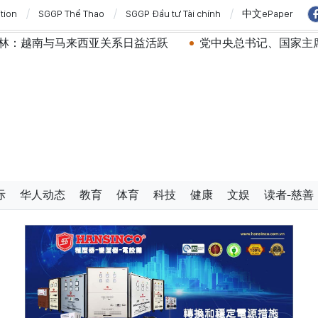
ition
SGGP Thể Thao
SGGP Đầu tư Tài chính
中文ePaper
马来西亚关系日益活跃
党中央总书记、国家主席苏林：建
际
华人动态
教育
体育
科技
健康
文娱
读者-慈善