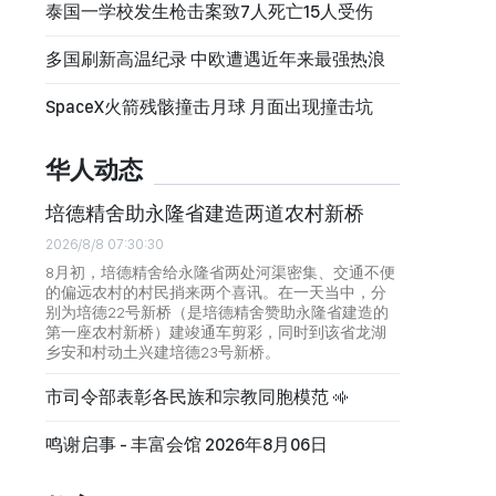
泰国一学校发生枪击案致7人死亡15人受伤
多国刷新高温纪录 中欧遭遇近年来最强热浪
SpaceX火箭残骸撞击月球 月面出现撞击坑
华人动态
培德精舍助永隆省建造两道农村新桥
2026/8/8 07:30:30
8月初，培德精舍给永隆省两处河渠密集、交通不便
的偏远农村的村民捎来两个喜讯。在一天当中，分
别为培德22号新桥（是培德精舍赞助永隆省建造的
第一座农村新桥）建竣通车剪彩，同时到该省龙湖
乡安和村动土兴建培德23号新桥。
市司令部表彰各民族和宗教同胞模范
鸣谢启事 - 丰富会馆 2026年8月06日