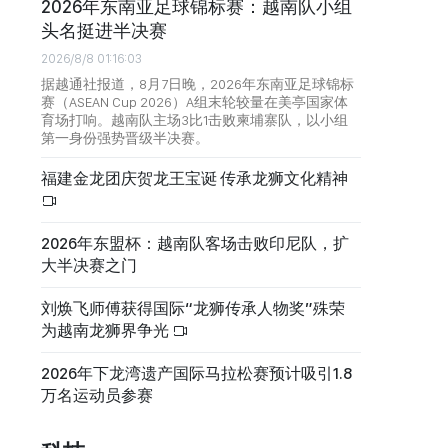
2026年东南亚足球锦标赛：越南队小组
头名挺进半决赛
2026/8/8 01:16:03
据越通社报道，8月7日晚，2026年东南亚足球锦标
赛（ASEAN Cup 2026）A组末轮较量在美亭国家体
育场打响。越南队主场3比1击败柬埔寨队，以小组
第一身份强势晋级半决赛。
福建金龙团庆贺龙王宝诞 传承龙狮文化精神
2026年东盟杯：越南队客场击败印尼队，扩
大半决赛之门
刘焕飞师傅获得国际“龙狮传承人物奖”殊荣
为越南龙狮界争光
2026年下龙湾遗产国际马拉松赛预计吸引1.8
万名运动员参赛