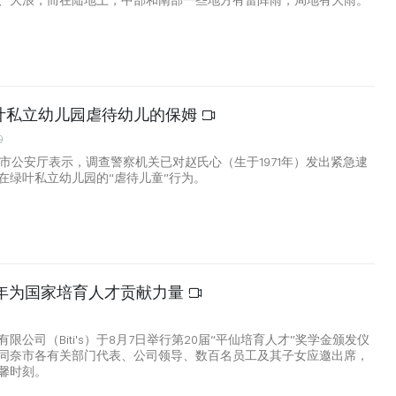
、大浪，而在陆地上，中部和南部一些地方有雷阵雨，局地有大雨。
叶私立幼儿园虐待幼儿的保姆
9
明市公安厅表示，调查警察机关已对赵氏心（生于1971年）发出紧急逮
在绿叶私立幼儿园的“虐待儿童”行为。
0年为国家培育人才贡献力量
0
限公司（Biti's）于8月7日举行第20届“平仙培育人才”奖学金颁发仪
同奈市各有关部门代表、公司领导、数百名员工及其子女应邀出席，
馨时刻。