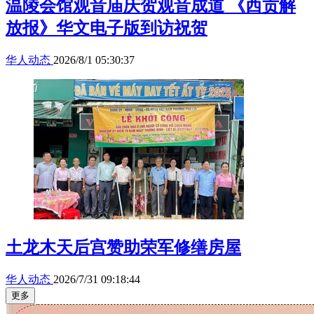
温陵会馆观音庙庆贺观音成道 《西贡解
放报》华文电子版到访祝贺
华人动态
2026/8/1 05:30:37
土龙木天后宫赞助荣军修缮房屋
华人动态
2026/7/31 09:18:44
更多