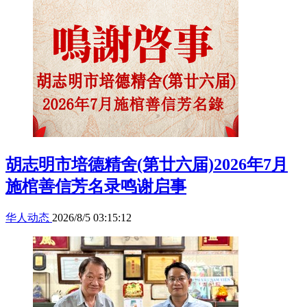
胡志明市培德精舍(第廿六届)2026年7月
施棺善信芳名录鸣谢启事
华人动态
2026/8/5 03:15:12