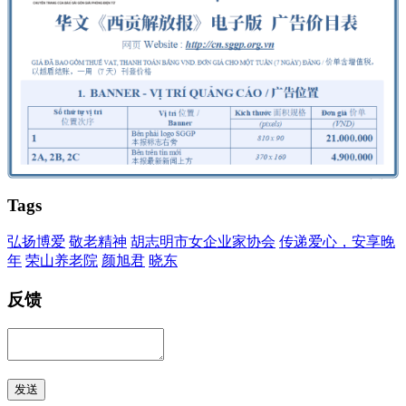
Tags
弘扬博爱
敬老精神
胡志明市女企业家协会
传递爱心，安享晚
年
荣山养老院
颜旭君
晓东
反馈
发送