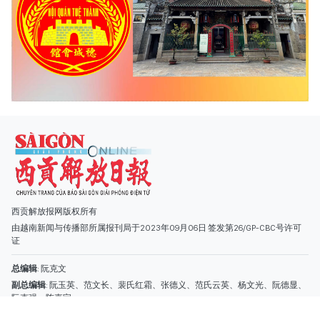
西贡解放报网版权所有
由越南新闻与传播部所属报刊局于2023年09月06日 签发第26/GP-CBC号许可
证
总编辑
: 阮克文
副总编辑
: 阮玉英、范文长、裴氏红霜、张德义、范氏云英、杨文光、阮德显、
阮克强、陈嘉宝
主编
: 阮玉英
社址
: 胡志明市棋盘坊阮氏明开街432-434号
总台
: (028) 39294091 - 转 060
热线
: 096.558.1888
编辑部
: (028) 39294092 - 转 060
电子信箱
: hoavan@sggp.org.vn; quangcaohoavan09@gmail.com
广告部
(028) 38334185
quangcaohoavan09@gmail.com;