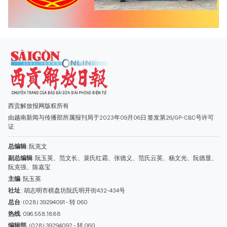
由越南新闻与传播部所属报刊局于2023年09月06日 签发第26/GP-CBC号许可
证
总编辑
: 阮克文
副总编辑
: 阮玉英、范文长、裴氏红霜、张德义、范氏云英、杨文光、阮德显、
阮克强、陈嘉宝
主编
: 阮玉英
社址
: 胡志明市棋盘坊阮氏明开街432-434号
总台
: (028) 39294091 - 转 060
热线
: 096.558.1888
编辑部
: (028) 39294092 - 转 060
电子信箱
: hoavan@sggp.org.vn; quangcaohoavan09@gmail.com
广告部
(028) 38334185
quangcaohoavan09@gmail.com;
类别
时事照片
视讯