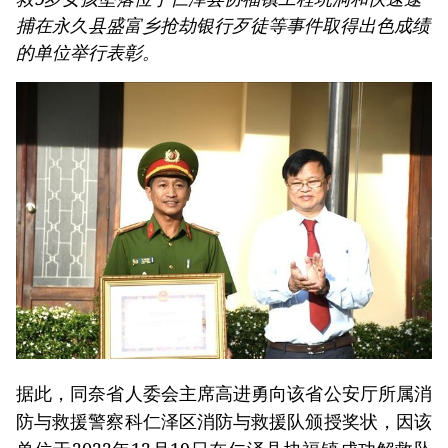
捕在永久县盛富乡抢劫银行歹徒等事件取得出色成绩
的单位举行表彰。
据此，同奈省人委会主席高进勇向该省公安厅所属消
防与救援警察科仁泽区消防与救援队颁授奖状，因该