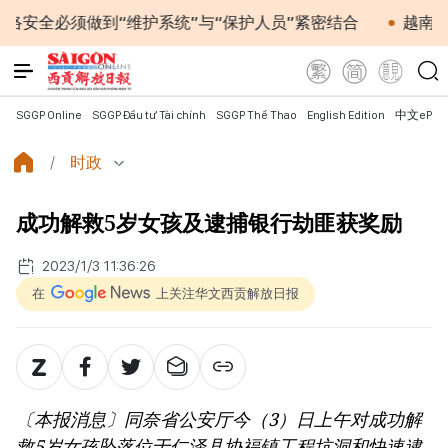
必须做到“维护系统”与“保护人员”紧密结合
越南政府总理
SGGP Online
SGGP Đầu tư Tài chính
SGGP Thể Thao
English Edition
中文ePap
时政
成功解救5岁女孩及逮捕银行劫匪获奖励
2023/1/3 11:36:26
在
上关注华文西贡解放日报
〔本报消息〕同奈省公安厅今（3）日上午对成功解
救5岁女孩坠落位于仁泽县协福镇工程坑洞和快速逮