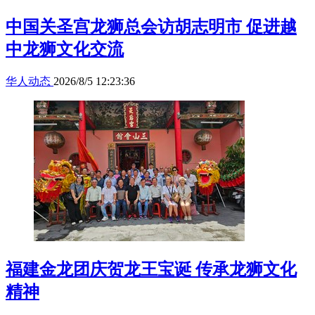
中国关圣宫龙狮总会访胡志明市 促进越
中龙狮文化交流
华人动态
2026/8/5 12:23:36
福建金龙团庆贺龙王宝诞 传承龙狮文化
精神