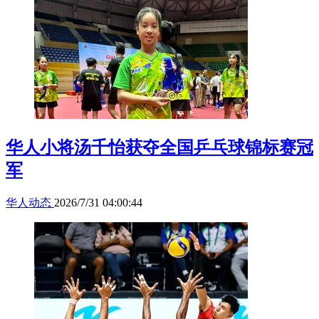
华人小将汤千怡获夺全国乒乓球锦标赛冠
军
华人动态
2026/7/31 04:00:44