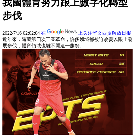
我國體育努力跟上數字化轉型
步伐
2022/7/16 02:02:04
在
上关注华文西贡解放日报
近年來，隨著第四次工業革命，許多領域都被迫改變以跟上發
展步伐，體育領域也離不開這一趨勢。