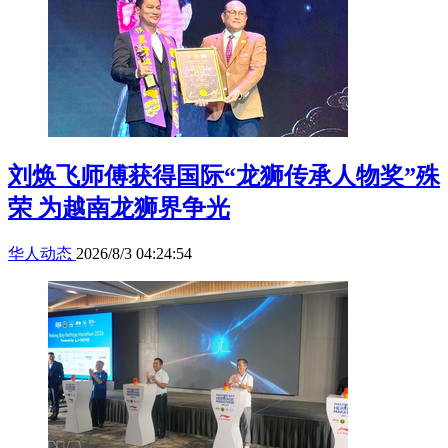
刘焕飞师傅获得国际“龙狮传承人物奖”殊
荣 为越南龙狮界争光
华人动态
2026/8/3 04:24:54