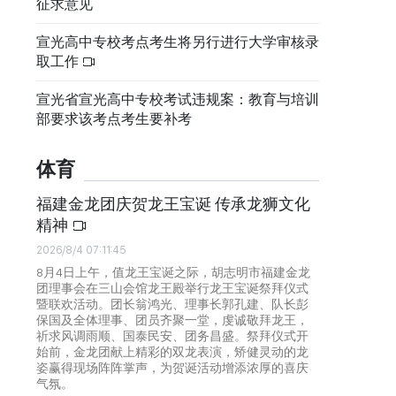
征求意见
宣光高中专校考点考生将另行进行大学审核录
取工作
宣光省宣光高中专校考试违规案：教育与培训
部要求该考点考生要补考
体育
福建金龙团庆贺龙王宝诞 传承龙狮文化
精神
2026/8/4 07:11:45
8月4日上午，值龙王宝诞之际，胡志明市福建金龙
团理事会在三山会馆龙王殿举行龙王宝诞祭拜仪式
暨联欢活动。团长翁鸿光、理事长郭孔建、队长彭
保国及全体理事、团员齐聚一堂，虔诚敬拜龙王，
祈求风调雨顺、国泰民安、团务昌盛。祭拜仪式开
始前，金龙团献上精彩的双龙表演，矫健灵动的龙
姿赢得现场阵阵掌声，为贺诞活动增添浓厚的喜庆
气氛。