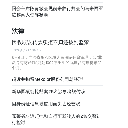
国会主席陈青敏会见前来辞行拜会的马来西亚
驻越南大使陈杨泰
法律
因收取误转款项拒不归还被判监禁
2026/8/6 12:08:52
8月6日，广治省第六区域人民法院开庭审理，以“非
法占有财产罪”判处1992年出生的阮世吕有期徒刑12
个月。
起诉并拘留Mekolor股份公司总经理
新华园项链抢劫案28名涉事者被传唤
因身份证信息被盗用而失去经营权
嘉莱省对追赶电动自行车驾驶人的2名交警进
行检讨