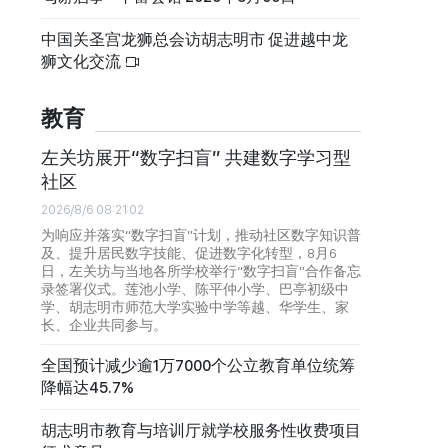
中国关圣宫龙狮总会访胡志明市 促进越中龙
狮文化交流
教育
左关坊展开“数字扫盲” 共建数字学习型
社区
2026/8/6 08:21:02
为响应并落实“数字扫盲”计划，推动社区数字知识普
及、提升居民数字技能、促进数字化转型，8月6
日，左关坊与当地各所学校举行“数字扫盲”合作备忘
录签署仪式。莲池小学、陈平仲小学、巴亭初级中
学、胡志明市师范大学实验中学等越、华学生、家
长、企业共同参与。
全国预计减少逾1万7000个公立教育单位统筹
降幅达45.7%
胡志明市教育与培训厅就学校服务性收费项目