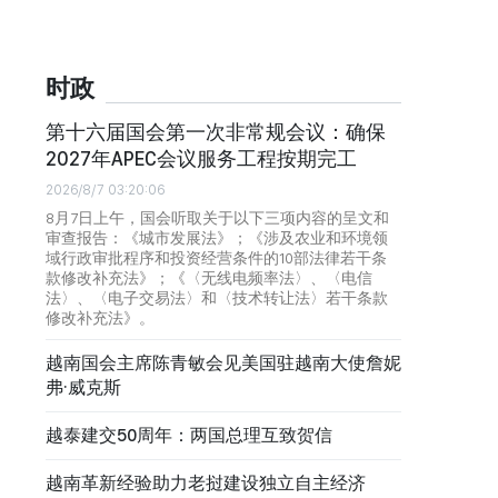
时政
第十六届国会第一次非常规会议：确保
2027年APEC会议服务工程按期完工
2026/8/7 03:20:06
8月7日上午，国会听取关于以下三项内容的呈文和
审查报告：《城市发展法》；《涉及农业和环境领
域行政审批程序和投资经营条件的10部法律若干条
款修改补充法》；《〈无线电频率法〉、〈电信
法〉、〈电子交易法〉和〈技术转让法〉若干条款
修改补充法》。
越南国会主席陈青敏会见美国驻越南大使詹妮
弗·威克斯
越泰建交50周年：两国总理互致贺信
越南革新经验助力老挝建设独立自主经济