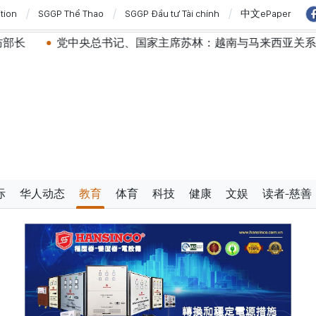
ition
SGGP Thể Thao
SGGP Đầu tư Tài chính
中文ePaper
央总书记、国家主席苏林：越南与马来西亚关系日益活跃
际
华人动态
教育
体育
科技
健康
文娱
读者-慈善