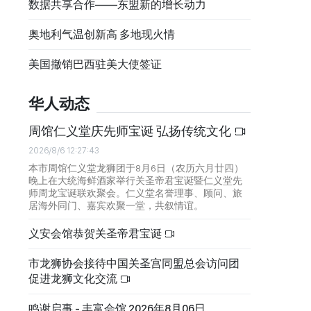
数据共享合作——东盟新的增长动力
奥地利气温创新高 多地现火情
美国撤销巴西驻美大使签证
华人动态
周馆仁义堂庆先师宝诞 弘扬传统文化
2026/8/6 12:27:43
本市周馆仁义堂龙狮团于8月6日（农历六月廿四）
晚上在大统海鲜酒家举行关圣帝君宝诞暨仁义堂先
师周龙宝诞联欢聚会。仁义堂名誉理事、顾问、旅
居海外同门、嘉宾欢聚一堂，共叙情谊。
义安会馆恭贺关圣帝君宝诞
市龙狮协会接待中国关圣宫同盟总会访问团
促进龙狮文化交流
鸣谢启事 - 丰富会馆 2026年8月06日