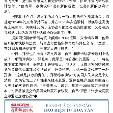
果的支出，撤回尚未用完的新冠疫情相关资金，阻止拜登的新税收
计划等。”他表示，该协议中“没有新的税收，也没有新的政府计
划”。
据美联社介绍，该方案的核心是一项为期两年的预算协议，拟
规定2024年的支出保持不变，并在2025年实施限制，以换取提高债
务上限两年。美联社认为，该协议可能既会激怒民主党，又会激怒
共和党，因为双方都为达成协议做出了让步。
据美国消费者新闻与商业频道(CNBC)报导，麦卡锡表示，他希
望可以尽快撰写法案，与白宫方面核实并再次与拜登交谈，“之后，
在28日发布法案文本，并在31日进行投票。”
27日，拜登也在推特上发文表示，自己“和麦卡锡议长原则上达
成了一项预算协议”。拜登称，此举是“向前迈出的重要一步”，将在
减少支出的同时，保护若干关键项目。他认为，该协议将保护民主
党的关键优先事项和立法成果。拜登还表示，这一协议代表了一种
妥协，“这就是执政的责任”。拜登称该协议“对美国人民来说是个好
消息，因为它防止了可能带来经济衰退、退休金账户崩溃和数百万
人失业的灾难性违约。”拜登表示，谈判小组将于28日敲定法律文
本，协议将被提交给美国众议院和参议院。自己“强烈主张参众两院
立即通过这项协议”◆