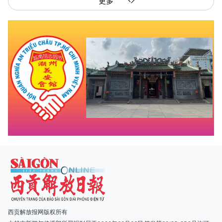
更多
西贡解放报网版权所有
由越南新闻与传播部所属报刊局于2023年09月06日 签发第26/GP-CBC号许可
证
总编辑
: 阮克文
副总编辑
: 阮玉英、范文长、裴氏红霜、张德义、范氏云英、杨文光、阮德显、
阮克强、陈嘉宝
主编
: 阮玉英
社址
: 胡志明市棋盘坊阮氏明开街432-434号
总台
: (028) 39294091 - 转 060
热线
: 096.558.1888