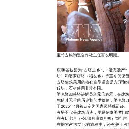
宝竹占族陶瓷合作社主任富友明顺。
庆和省被誉为“古塔之乡”、“活态遗产
坊）和婆罗密塔（福友乡）等至今仍保
占塔建筑采用的核心造型语言是方形和
砖块，石材使用非常有限。
婆克隆加莱塔讲解员道元信表示，在建
凭借其无价的历史和艺术价值，婆克隆加
于2025年1月被认定为国家级特殊遗迹。
占塔不仅是建筑遗迹，更是信奉婆罗门
在占历七月（公历9月底10月初）举行
在探索占族文化的旅程中，还有关于占