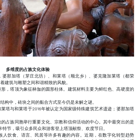
多维度的占族文化体验
”，婆那加塔（芽庄北坊）、和莱塔（顺北乡）、婆克隆加莱塔（都荣
留着建筑与雕塑之间和谐精致的风貌。
矩形，塔顶为象征林伽的圆形柱体。建筑材料主要为鲜红色、高硬度的
筑结构中，砖块之间的黏合方式至今仍是未解之谜。
莱塔与和莱塔于2016年被认定为国家级特殊建筑艺术遗迹；婆那加塔
教的占族同胞举行重要文化、宗教和信仰活动的中心。其中最突出的是
的卡特节，吸引众多民众和游客登上塔顶献祭、欢度节日。
族人饮食、语言、民居等许多有趣的内容。近期，在数字化转型趋势