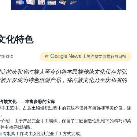
文化特色
2:30:00
在
上关注华文西贡解放日报
积淀的庆和省占族人至今仍将本民族传统文化保存并弘
产被开发成为特色旅游产品，将占族文化乃至庆和省的
占族文化
——
丰富多彩的宝库
等手工艺中。占族土锦编织过程中的花纹不仅具有装饰和审美价值，还
征。
外介绍，由于产品完全手工编织，保留了工匠创造性思维下的精巧和柔
式并主动寻找销路。
所有制陶工序均由女性以完全手工方式完成。