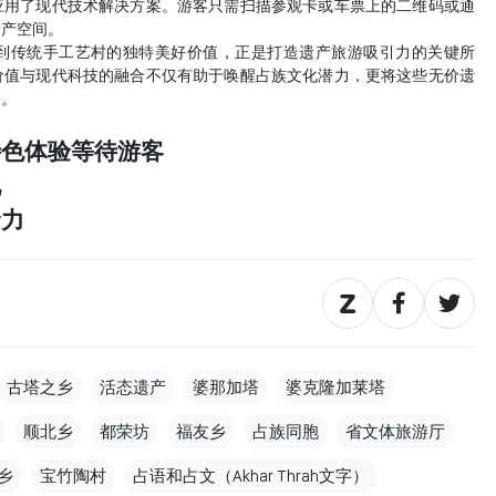
应用了现代技术解决方案。游客只需扫描参观卡或车票上的二维码或通
遗产空间。
到传统手工艺村的独特美好价值，正是打造遗产旅游吸引力的关键所
价值与现代科技的融合不仅有助于唤醒占族文化潜力，更将这些无价遗
客。
特色体验等待游客
化
命力
古塔之乡
活态遗产
婆那加塔
婆克隆加莱塔
顺北乡
都荣坊
福友乡
占族同胞
省文体旅游厅
乡
宝竹陶村
占语和占文（Akhar Thrah文字）