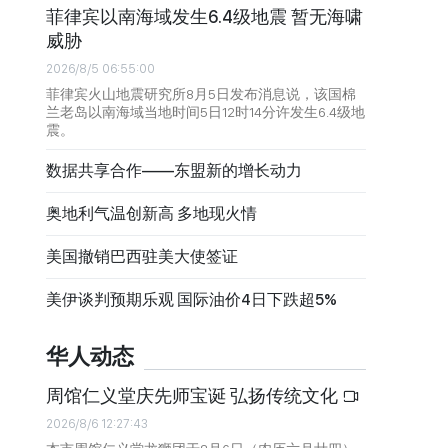
菲律宾以南海域发生6.4级地震 暂无海啸
威胁
2026/8/5 06:55:00
菲律宾火山地震研究所8月5日发布消息说，该国棉
兰老岛以南海域当地时间5日12时14分许发生6.4级地
震。
数据共享合作——东盟新的增长动力
奥地利气温创新高 多地现火情
美国撤销巴西驻美大使签证
美伊谈判预期乐观 国际油价4日下跌超5%
华人动态
周馆仁义堂庆先师宝诞 弘扬传统文化
2026/8/6 12:27:43