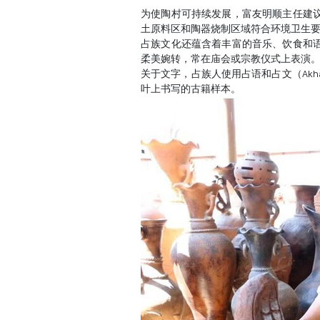
为使陶村可持续发展，富友明顺主任建
土原料区和陶器烧制区域符合环境卫生
占族文化还蕴含着丰富的音乐、饮食和
柔美婉转，常在庙会或宗教仪式上表演
关于文字，占族人使用占语和占文（Akh
叶上书写的古籍样本。