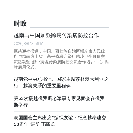
时政
越南与中国加强跨境传染病防控合作
2026/8/6 13:56:51
据越通社报道，中国广西壮族自治区崇左市人民政
府与越南谅山省、高平省联合举行跨境卫生健康交
流活动暨“越中跨境传染病防控交流合作培训中心”揭
牌启用仪式。
越南党中央总书记、国家主席苏林澳大利亚之
行：越澳关系的重要里程碑
第53次援越俄罗斯老军事专家见面会在俄罗
斯举行
泰国国会主席出席“编织友谊：纪念越泰建交
50周年”展览开幕式