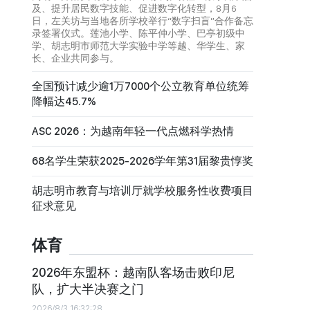
及、提升居民数字技能、促进数字化转型，8月6
日，左关坊与当地各所学校举行“数字扫盲”合作备忘
录签署仪式。莲池小学、陈平仲小学、巴亭初级中
学、胡志明市师范大学实验中学等越、华学生、家
长、企业共同参与。
全国预计减少逾1万7000个公立教育单位统筹
降幅达45.7%
ASC 2026：为越南年轻一代点燃科学热情
68名学生荣获2025-2026学年第31届黎贵惇奖
胡志明市教育与培训厅就学校服务性收费项目
征求意见
体育
2026年东盟杯：越南队客场击败印尼
队，扩大半决赛之门
2026/8/3 16:32:28