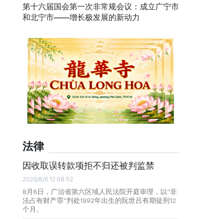
第十六届国会第一次非常规会议：成立广宁市
和北宁市——增长极发展的新动力
法律
因收取误转款项拒不归还被判监禁
2026/8/6 12:08:52
8月6日，广治省第六区域人民法院开庭审理，以“非
法占有财产罪”判处1992年出生的阮世吕有期徒刑12
个月。