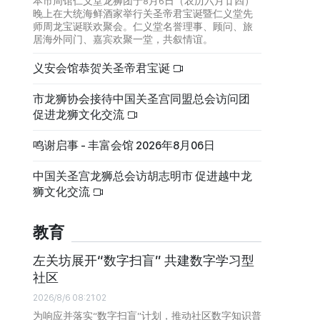
本市周馆仁义堂龙狮团于8月6日（农历六月廿四）
晚上在大统海鲜酒家举行关圣帝君宝诞暨仁义堂先
师周龙宝诞联欢聚会。仁义堂名誉理事、顾问、旅
居海外同门、嘉宾欢聚一堂，共叙情谊。
义安会馆恭贺关圣帝君宝诞
市龙狮协会接待中国关圣宫同盟总会访问团
促进龙狮文化交流
鸣谢启事 - 丰富会馆 2026年8月06日
中国关圣宫龙狮总会访胡志明市 促进越中龙
狮文化交流
教育
左关坊展开“数字扫盲” 共建数字学习型
社区
2026/8/6 08:21:02
为响应并落实“数字扫盲”计划，推动社区数字知识普