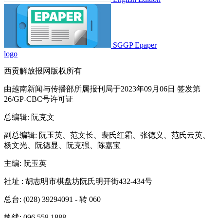
SGGP Epaper
logo
西贡解放报网版权所有
由越南新闻与传播部所属报刊局于2023年09月06日 签发第
26/GP-CBC号许可证
总编辑
: 阮克文
副总编辑
: 阮玉英、范文长、裴氏红霜、张德义、范氏云英、
杨文光、阮德显、阮克强、陈嘉宝
主编
: 阮玉英
社址
: 胡志明市棋盘坊阮氏明开街432-434号
总台
: (028) 39294091 - 转 060
热线
: 096.558.1888