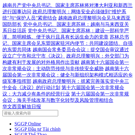
越南共产党中央总书记、国家主席苏林将对澳大利亚和新西兰
进行国事访问
政府总理黎明兴：网络安全必须做到“维护系
统”与“保护人员”紧密结合
越南政府总理黎明兴会见马来西亚
国防部长
党中央总书记、国家主席苏林：越南与马来西亚关
系日益活跃
党中央总书记、国家主席苏林：建设一部科学严
谨、简明精炼、便于执行且具有长远生命力的党章
苏林总书
记、国家主席会见东盟国家驻河内使节：共同建设团结、自强
的东盟共同体
越南国会常务委员会会议：提交国会审议通过
设立广宁市和北宁市《决议》
政府总理黎明兴：外交部门为
构建有利于发展的对外格局作出贡献
越南第十六届国会第一
次非常规会议：主动防范传统与非传统安全威胁
越南第十六
届国会第一次非常规会议：健全与新组织架构模式相适应的乡
级军事指挥部
越南政府总理黎明兴：抓紧完善落实党中央三
中全会《决议》的行动计划
第十六届国会第一次非常规会
议：大力减少有条件的经营行业
第十六届国会第一次非常规
会议：海关手续改革与数字化转型及风险管理相结合
华文西贡解放日报
SGGP Online
SGGP Đầu tư Tài chính
SGGP Thể Thao