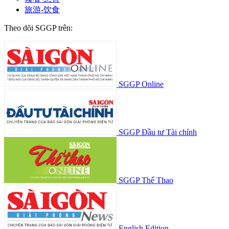
旅游-饮食
Theo dõi SGGP trên:
SGGP Online
SGGP Đầu tư Tài chính
SGGP Thể Thao
English Edition