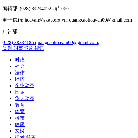
编辑部
: (028) 39294092 - 转 060
电子信箱
: hoavan@sggp.org.vn; quangcaohoavan09@gmail.com
广告部
(028) 38334185
quangcaohoavan09@gmail.com;
类别
时事照片
视讯
时政
社会
法律
经济
企业动态
国际
华人动态
教育
体育
科技
健康
文娱
读者-慈善