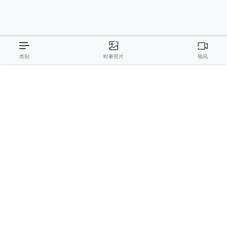
阮克强、陈嘉宝
主编
: 阮玉英
社址
: 胡志明市棋盘坊阮氏明开街432-434号
总台
: (028) 39294091 - 转 060
热线
: 096.558.1888
编辑部
: (028) 39294092 - 转 060
电子信箱
: hoavan@sggp.org.vn; quangcaohoavan09@gmail.com
广告部
(028) 38334185
quangcaohoavan09@gmail.com;
类别
时事照片
视讯