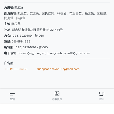
西贡解放报网版权所有
由越南新闻与传播部所属报刊局于2023年09月06日 签发第26/GP-CBC号许可
证
总编辑
: 阮克文
副总编辑
: 阮玉英、范文长、裴氏红霜、张德义、范氏云英、杨文光、阮德显、
阮克强、陈嘉宝
主编
: 阮玉英
社址
: 胡志明市棋盘坊阮氏明开街432-434号
总台
: (028) 39294091 - 转 060
热线
: 096.558.1888
编辑部
: (028) 39294092 - 转 060
电子信箱
: hoavan@sggp.org.vn; quangcaohoavan09@gmail.com