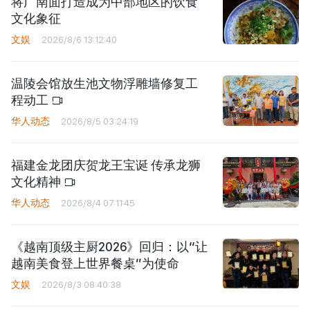
将广南面打造成为中部地区的饮食
文化象征
文娱
2026/8/6 13:12:40
温陵会馆放生池文物浮雕墙修复工
程动工
华人动态
2026/8/5 03:24:19
福建金龙团庆贺龙王宝诞 传承龙狮
文化精神
华人动态
2026/8/4 07:11:45
《越南顶级主厨2026》回归：以“让
越南美食登上世界餐桌”为使命
文娱
2026/8/3 08:40:38