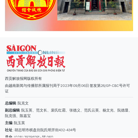
西贡解放报网版权所有
由越南新闻与传播部所属报刊局于2023年09月06日 签发第26/GP-CBC号许可
证
总编辑
: 阮克文
副总编辑
: 阮玉英、范文长、裴氏红霜、张德义、范氏云英、杨文光、阮德显、
阮克强、陈嘉宝
主编
: 阮玉英
社址
: 胡志明市棋盘坊阮氏明开街432-434号
总台
: (028) 39294091 - 转 060
热线
: 096.558.1888
编辑部
: (028) 39294092 - 转 060
电子信箱
: hoavan@sggp.org.vn; quangcaohoavan09@gmail.com
广告部
(028) 38334185
quangcaohoavan09@gmail.com;