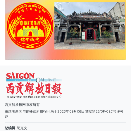
西贡解放报网版权所有
由越南新闻与传播部所属报刊局于2023年09月06日 签发第26/GP-CBC号许可
证
总编辑
: 阮克文
副总编辑
: 阮玉英、范文长、裴氏红霜、张德义、范氏云英、杨文光、阮德显、
阮克强、陈嘉宝
主编
: 阮玉英
社址
: 胡志明市棋盘坊阮氏明开街432-434号
总台
: (028) 39294091 - 转 060
热线
: 096.558.1888
编辑部
: (028) 39294092 - 转 060
电子信箱
: hoavan@sggp.org.vn; quangcaohoavan09@gmail.com
广告部