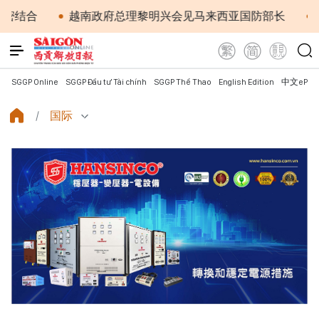
越南政府总理黎明兴会见马来西亚国防部长
党中央总
SGGP Online
SGGP Đầu tư Tài chính
SGGP Thể Thao
English Edition
中文ePap
国际