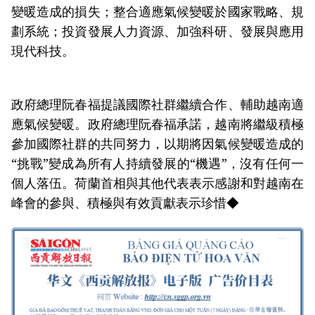
變暖造成的損失；整合適應氣候變暖於國家戰略、規
劃系統；投資發展人力資源、加強科研、發展與應用
現代科技。
政府總理阮春福提議國際社群繼續合作、輔助越南適
應氣候變暖。政府總理阮春福承諾，越南將繼級積極
參加國際社群的共同努力，以期將因氣候變暖造成的
“挑戰”變成為所有人持續發展的“機遇”，沒有任何一
個人落伍。荷蘭首相與其他代表表示感謝和對越南在
峰會的參與、積極與有效貢獻表示珍惜◆