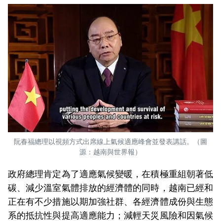
阮春福總理以視頻方式出席線上氣候適應峰會並發表講話。（圖
源：越南與世界報）
政府總理肯定為了適應氣候變暖，在積極重組朝著低
碳、減少溫室氣體排放的經濟體的同時，越南已經和
正在有不少措施以期加強社群、各經濟體成份與生態
系的抵抗性與提高適應能力；減輕天災風險和因氣候