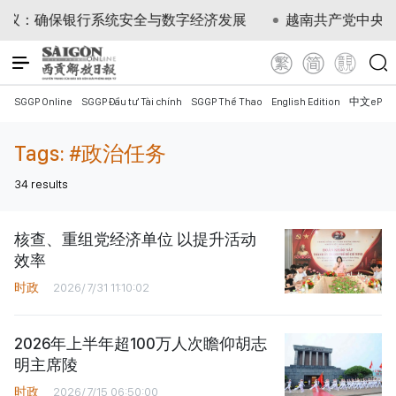
确保银行系统安全与数字经济发展
越南共产党中央总书记
SGGP Online
SGGP Đầu tư Tài chính
SGGP Thể Thao
English Edition
中文ePap
Tags:
#政治任务
34
results
核查、重组党经济单位 以提升活动
效率
时政
2026/7/31 11:10:02
2026年上半年超100万人次瞻仰胡志
明主席陵
时政
2026/7/15 06:50:00