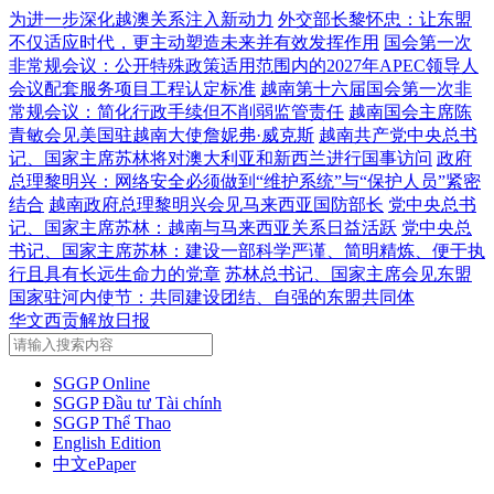
为进一步深化越澳关系注入新动力
外交部长黎怀忠：让东盟
不仅适应时代，更主动塑造未来并有效发挥作用
国会第一次
非常规会议：公开特殊政策适用范围内的2027年APEC领导人
会议配套服务项目工程认定标准
越南第十六届国会第一次非
常规会议：简化行政手续但不削弱监管责任
越南国会主席陈
青敏会见美国驻越南大使詹妮弗·威克斯
越南共产党中央总书
记、国家主席苏林将对澳大利亚和新西兰进行国事访问
政府
总理黎明兴：网络安全必须做到“维护系统”与“保护人员”紧密
结合
越南政府总理黎明兴会见马来西亚国防部长
党中央总书
记、国家主席苏林：越南与马来西亚关系日益活跃
党中央总
书记、国家主席苏林：建设一部科学严谨、简明精炼、便于执
行且具有长远生命力的党章
苏林总书记、国家主席会见东盟
国家驻河内使节：共同建设团结、自强的东盟共同体
华文西贡解放日报
SGGP Online
SGGP Đầu tư Tài chính
SGGP Thể Thao
English Edition
中文ePaper