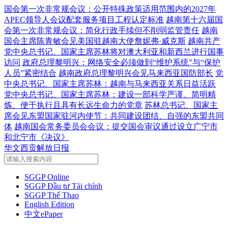
国会第一次非常规会议：公开特殊政策适用范围内的2027年
APEC领导人会议配套服务项目工程认定标准
越南第十六届国
会第一次非常规会议：简化行政手续但不削弱监管责任
越南
国会主席陈青敏会见美国驻越南大使詹妮弗·威克斯
越南共产
党中央总书记、国家主席苏林将对澳大利亚和新西兰进行国事
访问
政府总理黎明兴：网络安全必须做到“维护系统”与“保护
人员”紧密结合
越南政府总理黎明兴会见马来西亚国防部长
党
中央总书记、国家主席苏林：越南与马来西亚关系日益活跃
党中央总书记、国家主席苏林：建设一部科学严谨、简明精
炼、便于执行且具有长远生命力的党章
苏林总书记、国家主
席会见东盟国家驻河内使节：共同建设团结、自强的东盟共同
体
越南国会常务委员会会议：提交国会审议通过设立广宁市
和北宁市《决议》
华文西贡解放日报
SGGP Online
SGGP Đầu tư Tài chính
SGGP Thể Thao
English Edition
中文ePaper