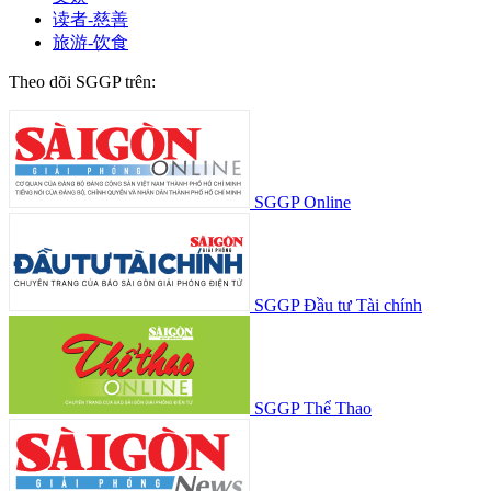
读者-慈善
旅游-饮食
Theo dõi SGGP trên:
SGGP Online
SGGP Đầu tư Tài chính
SGGP Thể Thao