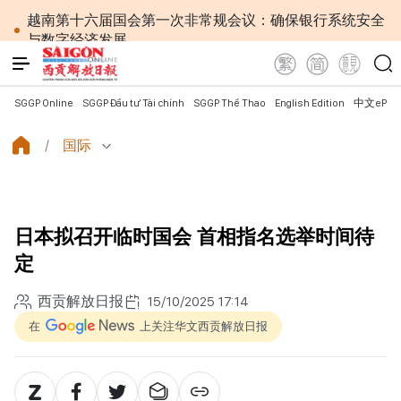
越南第十六届国会第一次非常规会议：确保银行系统安全
与数字经济发展
越南共产党中央总书记、国家主席苏林对澳大利亚和
新西兰进行国事访问
为进一步深化越澳关系注入新动力
SGGP Online
SGGP Đầu tư Tài chính
SGGP Thể Thao
English Edition
中文ePap
外交部长黎怀忠：让东盟不仅适应时代，更主动塑造
未来并有效发挥作用
国际
国会第一次非常规会议：公开特殊政策适用范围内的
2027年APEC领导人会议配套服务项目工程认定标准
越南第十六届国会第一次非常规会议：简化行政手续
但不削弱监管责任
日本拟召开临时国会 首相指名选举时间待
越南国会主席陈青敏会见美国驻越南大使詹妮弗·威克
斯
定
越南共产党中央总书记、国家主席苏林将对澳大利亚
和新西兰进行国事访问
西贡解放日报
15/10/2025 17:14
政府总理黎明兴：网络安全必须做到“维护系统”与
在
上关注华文西贡解放日报
“保护人员”紧密结合
越南政府总理黎明兴会见马来西亚国防部长