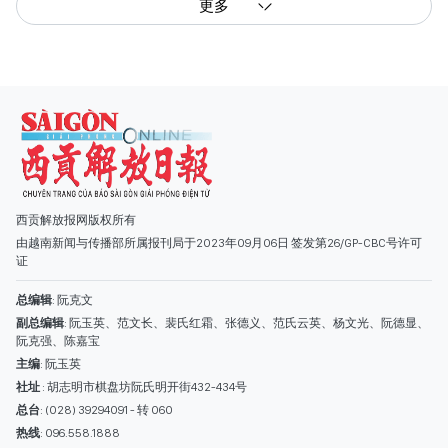
更多
西贡解放报网版权所有
由越南新闻与传播部所属报刊局于2023年09月06日 签发第26/GP-CBC号许可
证
总编辑
: 阮克文
副总编辑
: 阮玉英、范文长、裴氏红霜、张德义、范氏云英、杨文光、阮德显、
阮克强、陈嘉宝
主编
: 阮玉英
社址
: 胡志明市棋盘坊阮氏明开街432-434号
总台
: (028) 39294091 - 转 060
热线
: 096.558.1888