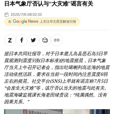
日本气象厅否认与“大灾难”谣言有关
2025/7/6 08:02:33
在
上关注华文西贡解放日报
据日本共同社报导，对于日本鹿儿岛县恶石岛5日早
晨观测到震度5强(日本标准)的地震摇晃，日本气象
厅当天上午召开记者会，指出吐噶喇列岛近海的地震
活动依然活跃，要求在当前一段时间内注意震度6弱
左右的摇晃。社交平台(SNS)上早就有谣言称7月5日
“会发生大灾难”等，该厅否认当天的地震与此有关。
地震海啸监视课长海老田绫贵说：“纯属偶然。没有
因果关系。”