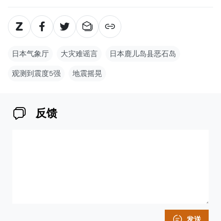
日本气象厅
大灾难谣言
日本鹿儿岛县恶石岛
观测到震度5强
地震摇晃
反馈
发送