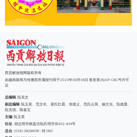
西贡解放报网版权所有
由越南新闻与传播部所属报刊局于2023年09月06日 签发第26/GP-CBC号许可
证
总编辑
: 阮克文
副总编辑
: 阮玉英、范文长、裴氏红霜、张德义、范氏云英、杨文光、阮德显、
阮克强、陈嘉宝
主编
: 阮玉英
社址
: 胡志明市棋盘坊阮氏明开街432-434号
总台
: (028) 39294091 - 转 060
热线
: 096.558.1888
编辑部
: (028) 39294092 - 转 060
电子信箱
: hoavan@sggp.org.vn; quangcaohoavan09@gmail.com
广告部
(028) 38334185
quangcaohoavan09@gmail.com;