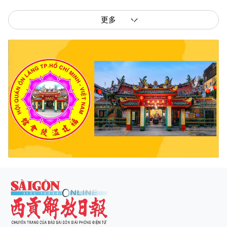
更多
西贡解放报网版权所有
由越南新闻与传播部所属报刊局于2023年09月06日 签发第26/GP-CBC号许可
证
总编辑
: 阮克文
副总编辑
: 阮玉英、范文长、裴氏红霜、张德义、范氏云英、杨文光、阮德显、
阮克强、陈嘉宝
主编
: 阮玉英
社址
: 胡志明市棋盘坊阮氏明开街432-434号
总台
: (028) 39294091 - 转 060