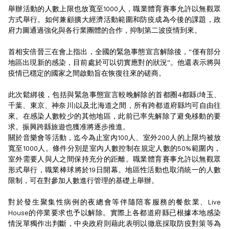
舉辦活動的人數上限也放寬至1000人，職業體育賽事允許以無觀眾
方式舉行。如何兼顧擴大經濟活動範圍和防疫成為今後的課題，政
府力圖通過強化與各行業團體的合作，抑制第二波疫情到來。
首相安倍晉三在會上指出，全國的緊急事態宣言解除後，“僅有部分
地區出現新的感染，目前處於可以切實應對的狀況”。他還表示將與
疫情已穩定的國家之間啟動旨在恢復往來的磋商。
此次鬆綁後，包括與緊急事態宣言較晚解除的首都圈4都縣(埼玉、
千葉、東京、神奈川)以及北海道之間，所有跨都道府縣均可自由往
來。在感染人數較少的其他地區，此前已率先解除了避免移動的要
求。振興跨縣旅遊也獲准將逐步推進。
關於音樂會等活動，迄今為止室內100人、室外200人的上限均被放
寬至1000人。條件分別是室內人數控制在規定人數的50%範圍內，
室外需要人與人之間保持充分的距離。職業體育賽事允許以無觀眾
形式舉行，職業棒球將於19日開幕。地區性活動也取消統一的人數
限制，可在對參加人數進行管理的基礎上舉辦。
對於發生聚集性病例的夜總會等伴隨陪客服務的餐飲業、Live
House的停業要求也予以解除。實際上各都道府縣已根據本地感染
情況單獨作出判斷，中央政府則藉此表明以徹底採取防疫對策等為