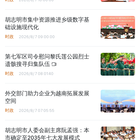
胡志明市集中资源推进乡级数字基
础设施现代化
时政
2026/8/7 09:00:00
第七军区司令慰问黎氏莲公园烈士
遗骸搜寻归集队伍
时政
2026/8/7 08:01:40
外交部门助力企业为越南拓展发展
空间
时政
2026/8/7 07:05:55
胡志明市人委会副主席阮孟强：本
市确定至2035年七大发展模式