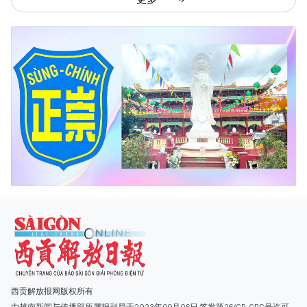
西贡解放报网版权所有
由越南新闻与传播部所属报刊局于2023年09月06日 签发第26/GP-CBC号许可
证
总编辑
: 阮克文
副总编辑
: 阮玉英、范文长、裴氏红霜、张德义、范氏云英、杨文光、阮德显、
阮克强、陈嘉宝
主编
: 阮玉英
社址
: 胡志明市棋盘坊阮氏明开街432-434号
总台
: (028) 39294091 - 转 060
热线
: 096.558.1888