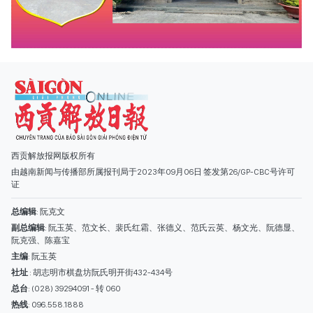
西贡解放报网版权所有
由越南新闻与传播部所属报刊局于2023年09月06日 签发第26/GP-CBC号许可
证
总编辑
: 阮克文
副总编辑
: 阮玉英、范文长、裴氏红霜、张德义、范氏云英、杨文光、阮德显、
阮克强、陈嘉宝
主编
: 阮玉英
社址
: 胡志明市棋盘坊阮氏明开街432-434号
总台
: (028) 39294091 - 转 060
热线
: 096.558.1888
编辑部
: (028) 39294092 - 转 060
电子信箱
: hoavan@sggp.org.vn; quangcaohoavan09@gmail.com
广告部
(028) 38334185
quangcaohoavan09@gmail.com;