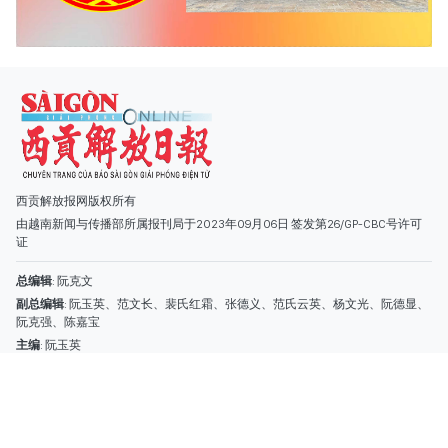
由越南新闻与传播部所属报刊局于2023年09月06日 签发第26/GP-CBC号许可
证
总编辑
: 阮克文
副总编辑
: 阮玉英、范文长、裴氏红霜、张德义、范氏云英、杨文光、阮德显、
阮克强、陈嘉宝
主编
: 阮玉英
社址
: 胡志明市棋盘坊阮氏明开街432-434号
总台
: (028) 39294091 - 转 060
热线
: 096.558.1888
编辑部
: (028) 39294092 - 转 060
电子信箱
: hoavan@sggp.org.vn; quangcaohoavan09@gmail.com
广告部
(028) 38334185
quangcaohoavan09@gmail.com;
类别
时事照片
视讯