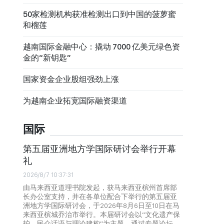
50家检测机构获准检测出口到中国的菠萝蜜
和榴莲
越南国际金融中心：撬动 7000 亿美元绿色资
金的“新钥匙”
国家资金企业股组强劲上涨
为越南企业拓宽国际融资渠道
国际
第五届亚洲地方学国际研讨会举行开幕
礼
2026/8/7 10:37:31
由马来西亚道理书院发起，获马来西亚槟州首席部
长办公室支持，并在各单位配合下举行的第五届亚
洲地方学国际研讨会，于2026年8月6日至10日在马
来西亚槟城乔治市举行。本届研讨会以“文化遗产保
护、民众话语与理论建构”为主题，通过专题论坛、