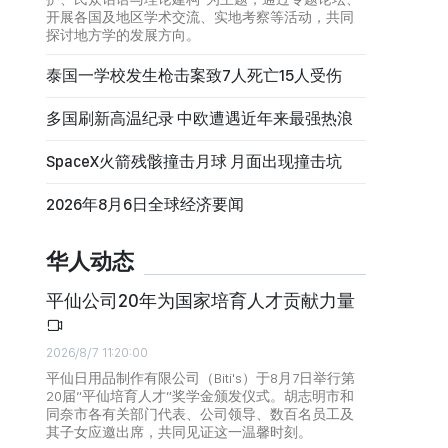
开展各国及地区学术交流、实地考察等活动，共同
探讨地方学的发展方向。
泰国一学校发生枪击案致7人死亡15人受伤
多国刷新高温纪录 中欧遭遇近年来最强热浪
SpaceX火箭残骸撞击月球 月面出现撞击坑
2026年8月6日全球经济要闻
华人动态
平仙公司20年为国家培育人才贡献力量
2026/8/7 11:20:00
平仙日用品制作有限公司（Biti's）于8月7日举行第
20届“平仙培育人才”奖学金颁发仪式。胡志明市和
同奈市各有关部门代表、公司领导、数百名员工及
其子女应邀出席，共同见证这一温馨时刻。