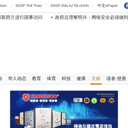
ition
SGGP Thể Thao
SGGP Đầu tư Tài chính
中文ePaper
政府总理黎明兴：网络安全必须做到“维护系统”与“保护人
际
华人动态
教育
体育
科技
健康
文娱
读者-慈善