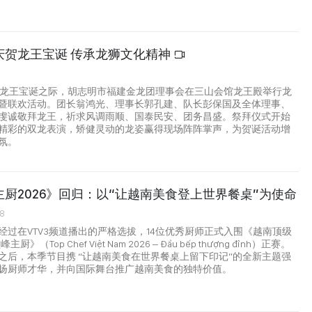
庆贺龙王宝诞 传承龙狮文化精神
5
值龙王宝诞之际，胡志明市福建金龙团理事会在三山会馆龙王殿举行龙
暨联欢活动。团长翁鸿光、理事长郭孔建、队长彭保国及全体理事、
虔诚敬拜龙王，祈求风调雨顺、国泰民安、团务昌盛。祭拜仪式开始
精彩的双龙表演，矫健灵动的龙姿赢得现场阵阵掌声，为贺诞活动增
氛。
厨2026》回归：以“让越南美食登上世界餐桌”为使命
38
经过在VTV3频道播出的严格选拔，14位优秀厨师正式入围《越南顶级
》（Top Chef Việt Nam 2026 – Đầu bếp thượng đỉnh）正赛。
之后，本季节目携 “让越南美食在世界餐桌上留下印记”的全新主题强
扬厨师才华，并向国际舞台推广越南美食的独特价值。