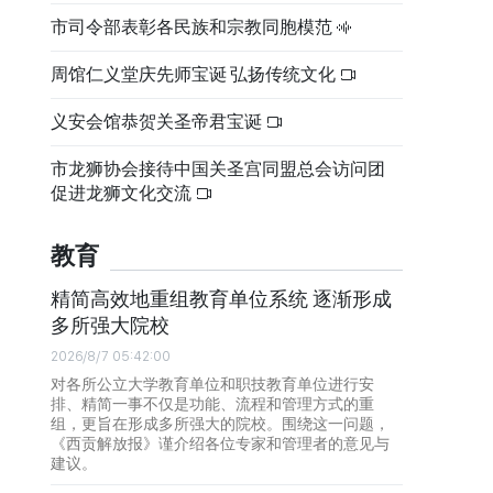
市司令部表彰各民族和宗教同胞模范
周馆仁义堂庆先师宝诞 弘扬传统文化
义安会馆恭贺关圣帝君宝诞
市龙狮协会接待中国关圣宫同盟总会访问团
促进龙狮文化交流
教育
精简高效地重组教育单位系统 逐渐形成
多所强大院校
2026/8/7 05:42:00
对各所公立大学教育单位和职技教育单位进行安
排、精简一事不仅是功能、流程和管理方式的重
组，更旨在形成多所强大的院校。围绕这一问题，
《西贡解放报》谨介绍各位专家和管理者的意见与
建议。