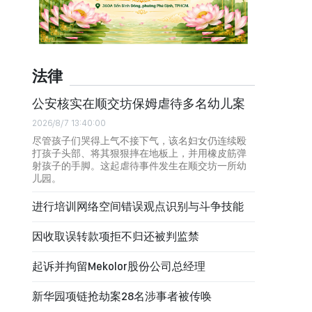
法律
公安核实在顺交坊保姆虐待多名幼儿案
2026/8/7 13:40:00
尽管孩子们哭得上气不接下气，该名妇女仍连续殴
打孩子头部、将其狠狠摔在地板上，并用橡皮筋弹
射孩子的手脚。这起虐待事件发生在顺交坊一所幼
儿园。
进行培训网络空间错误观点识别与斗争技能
因收取误转款项拒不归还被判监禁
起诉并拘留Mekolor股份公司总经理
新华园项链抢劫案28名涉事者被传唤