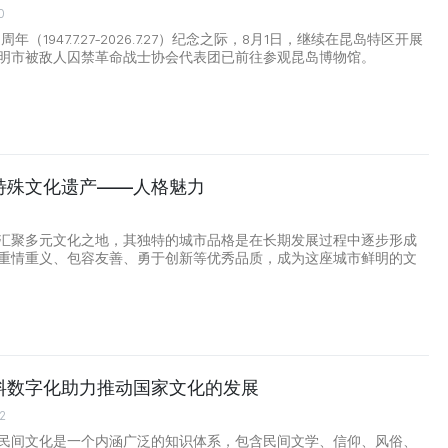
0
周年（1947.7.27-2026.7.27）纪念之际，8月1日，继续在昆岛特区开展
明市被敌人囚禁革命战士协会代表团已前往参观昆岛博物馆。
特殊文化遗产——人格魅力
7
汇聚多元文化之地，其独特的城市品格是在长期发展过程中逐步形成
重情重义、包容友善、勇于创新等优秀品质，成为这座城市鲜明的文
料数字化助力推动国家文化的发展
02
民间文化是一个内涵广泛的知识体系，包含民间文学、信仰、风俗、