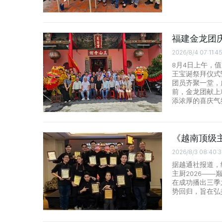
福建金龙团
2026/8/4 07:11:4
8月4日上午，
王宝诞祭拜仪式
团员齐聚一堂，
前，金龙团献上
添浓厚的喜庆气
《越南顶级主
2026/8/3 08:40:
据越通社报道，
主厨2026——巅峰主厨
在成功播出三季
势回归，旨在弘