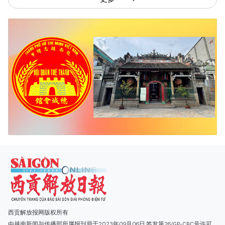
西贡解放报网版权所有
由越南新闻与传播部所属报刊局于2023年09月06日 签发第26/GP-CBC号许可
证
总编辑
: 阮克文
副总编辑
: 阮玉英、范文长、裴氏红霜、张德义、范氏云英、杨文光、阮德显、
阮克强、陈嘉宝
主编
: 阮玉英
社址
: 胡志明市棋盘坊阮氏明开街432-434号
总台
: (028) 39294091 - 转 060
热线
: 096.558.1888
编辑部
: (028) 39294092 - 转 060