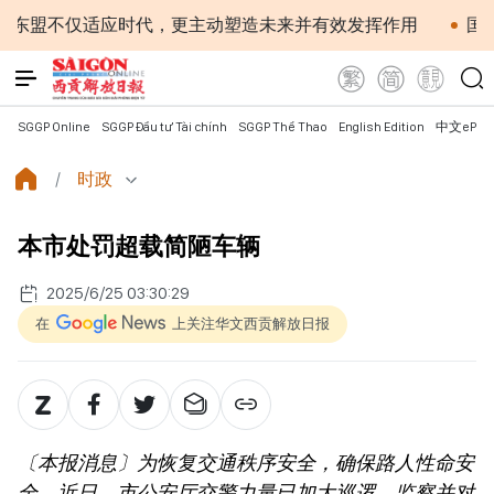
仅适应时代，更主动塑造未来并有效发挥作用
国会第一次非
SGGP Online
SGGP Đầu tư Tài chính
SGGP Thể Thao
English Edition
中文ePap
时政
本市处罚超载简陋车辆
2025/6/25 03:30:29
在
上关注华文西贡解放日报
〔本报消息〕为恢复交通秩序安全，确保路人性命安
全，近日，市公安厅交警力量已加大巡逻、监察并对