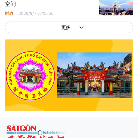
空间
时政
2026/8/7 07:05:55
更多
西贡解放报网版权所有
由越南新闻与传播部所属报刊局于2023年09月06日 签发第26/GP-CBC号许可
证
总编辑
: 阮克文
副总编辑
: 阮玉英、范文长、裴氏红霜、张德义、范氏云英、杨文光、阮德显、
阮克强、陈嘉宝
主编
: 阮玉英