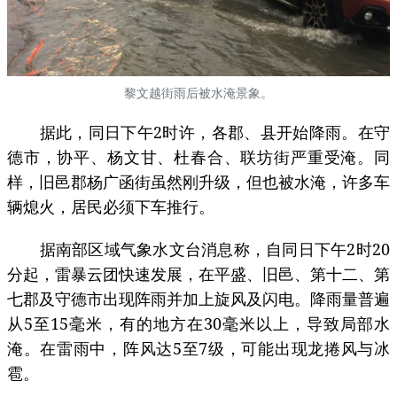
黎文越街雨后被水淹景象。
据此，同日下午2时许，各郡、县开始降雨。在守
德市，协平、杨文甘、杜春合、联坊街严重受淹。同
样，旧邑郡杨广函街虽然刚升级，但也被水淹，许多车
辆熄火，居民必须下车推行。
据南部区域气象水文台消息称，自同日下午2时20
分起，雷暴云团快速发展，在平盛、旧邑、第十二、第
七郡及守德市出现阵雨并加上旋风及闪电。降雨量普遍
从5至15毫米，有的地方在30毫米以上，导致局部水
淹。在雷雨中，阵风达5至7级，可能出现龙捲风与冰
雹。