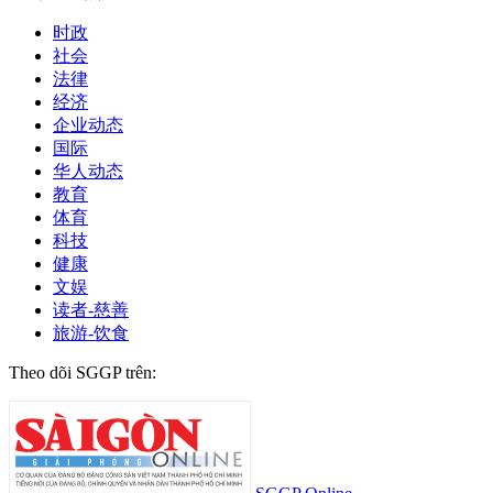
时政
社会
法律
经济
企业动态
国际
华人动态
教育
体育
科技
健康
文娱
读者-慈善
旅游-饮食
Theo dõi SGGP trên: