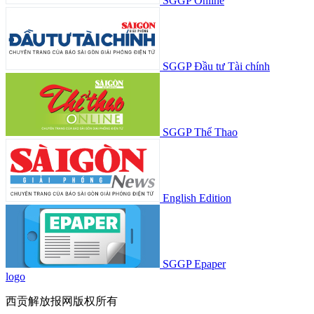
SGGP Online
SGGP Đầu tư Tài chính
SGGP Thể Thao
English Edition
SGGP Epaper
logo
西贡解放报网版权所有