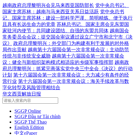
越南政府总理黎明兴会见马来西亚国防部长
党中央总书记、
国家主席苏林：越南与马来西亚关系日益活跃
党中央总书
记、国家主席苏林：建设一部科学严谨、简明精炼、便于执行
且具有长远生命力的党章
苏林总书记、国家主席会见东盟国
家驻河内使节：共同建设团结、自强的东盟共同体
越南国会
常务委员会会议：提交国会审议通过设立广宁市和北宁市《决
议》
政府总理黎明兴：外交部门为构建有利于发展的对外格
局作出贡献
越南第十六届国会第一次非常规会议：主动防范
传统与非传统安全威胁
越南第十六届国会第一次非常规会
议：健全与新组织架构模式相适应的乡级军事指挥部
越南政
府总理黎明兴：抓紧完善落实党中央三中全会《决议》的行动
计划
第十六届国会第一次非常规会议：大力减少有条件的经
营行业
第十六届国会第一次非常规会议：海关手续改革与数
字化转型及风险管理相结合
华文西贡解放日报
SGGP Online
SGGP Đầu tư Tài chính
SGGP Thể Thao
English Edition
中文ePaper