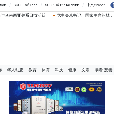
ition
SGGP Thể Thao
SGGP Đầu tư Tài chính
中文ePaper
关系日益活跃
党中央总书记、国家主席苏林：建设一部科
际
华人动态
教育
体育
科技
健康
文娱
读者-慈善