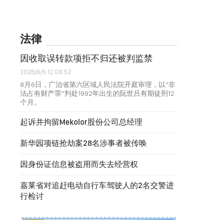
法律
因收取误转款项拒不归还被判监禁
2026/8/6 12:08:52
8月6日，广治省第六区域人民法院开庭审理，以“非
法占有财产罪”判处1992年出生的阮世吕有期徒刑12
个月。
起诉并拘留Mekolor股份公司总经理
新华园项链抢劫案28名涉事者被传唤
因身份证信息被盗用而失去经营权
嘉莱省对追赶电动自行车驾驶人的2名交警进
行检讨