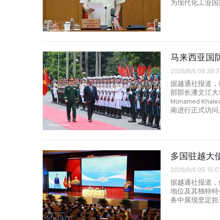
为现代化工业国
马来西亚国
2026/8/6 08:38:3
据越通社报道，
部部长潘文江大将
Mohamed Kh
南进行正式访问
多国驻越大
2026/8/6 05:15:0
据越通社报道，
地位及其独特特
务中展现坚定担