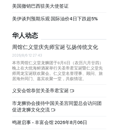
美国撤销巴西驻美大使签证
美伊谈判预期乐观 国际油价4日下跌超5%
华人动态
周馆仁义堂庆先师宝诞 弘扬传统文化
2026/8/6 12:27:43
本市周馆仁义堂龙狮团于8月6日（农历六月廿四）
晚上在大统海鲜酒家举行关圣帝君宝诞暨仁义堂先
师周龙宝诞联欢聚会。仁义堂名誉理事、顾问、旅
居海外同门、嘉宾欢聚一堂，共叙情谊。
义安会馆恭贺关圣帝君宝诞
市龙狮协会接待中国关圣宫同盟总会访问团
促进龙狮文化交流
鸣谢启事 - 丰富会馆 2026年8月06日