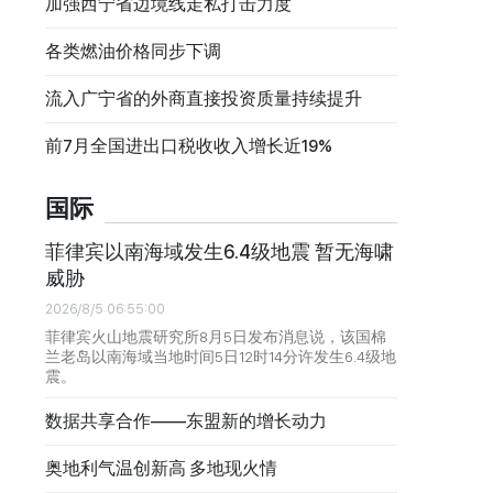
加强西宁省边境线走私打击力度
各类燃油价格同步下调
流入广宁省的外商直接投资质量持续提升
前7月全国进出口税收收入增长近19%
国际
菲律宾以南海域发生6.4级地震 暂无海啸
威胁
2026/8/5 06:55:00
菲律宾火山地震研究所8月5日发布消息说，该国棉
兰老岛以南海域当地时间5日12时14分许发生6.4级地
震。
数据共享合作——东盟新的增长动力
奥地利气温创新高 多地现火情