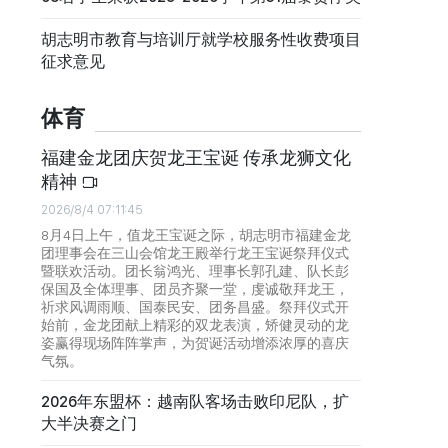
胡志明市教育与培训厅就学校服务性收费项目
征求意见
体育
福建金龙团庆贺龙王宝诞 传承龙狮文化
精神
2026/8/4 07:11:45
8月4日上午，值龙王宝诞之际，胡志明市福建金龙
团理事会在三山会馆龙王殿举行龙王宝诞祭拜仪式
暨联欢活动。团长翁鸿光、理事长郭孔建、队长彭
保国及全体理事、团员齐聚一堂，虔诚敬拜龙王，
祈求风调雨顺、国泰民安、团务昌盛。祭拜仪式开
始前，金龙团献上精彩的双龙表演，矫健灵动的龙
姿赢得现场阵阵掌声，为贺诞活动增添浓厚的喜庆
气氛。
2026年东盟杯：越南队客场击败印尼队，扩
大半决赛之门