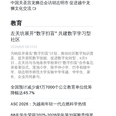
中国关圣宫龙狮总会访胡志明市 促进越中龙
狮文化交流
教育
左关坊展开“数字扫盲” 共建数字学习型
社区
2026/8/6 08:21:02
为响应并落实“数字扫盲”计划，推动社区数字知识普
及、提升居民数字技能、促进数字化转型，8月6
日，左关坊与当地各所学校举行“数字扫盲”合作备忘
录签署仪式。莲池小学、陈平仲小学、巴亭初级中
学、胡志明市师范大学实验中学等越、华学生、家
长、企业共同参与。
全国预计减少逾1万7000个公立教育单位统筹
降幅达45.7%
ASC 2026：为越南年轻一代点燃科学热情
68名学生荣获2025-2026学年第31届黎贵惇奖