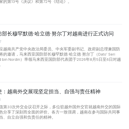
家的第13号《决议》和第72号《结论》。
防部长穆罕默德·哈立德·努尔丁对越南进行正式访问
7
应越南共产党中央政治局委员、中央军委副书记、政府副总理兼国防
的邀请，马来西亚国防部长穆罕默德·哈立德·努尔丁（Dato’ Seri
aled bin Nordin）率领马来西亚国防部代表团于2026年8月5日至6日对越
。
使：越南外交展现坚定担当、自强与责任精神
1
值第33次外交会议召开之际，多位驻越外国外交官就越南外交的国际
色分享了深刻而全面的评价。各方一致强调，越南在参与国际共同事
当、自立自强和负责任的精神。