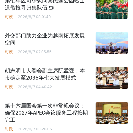
第七军区司令慰问黎氏莲公园烈士
遗骸搜寻归集队伍
时政
2026/8/7 08:01:40
外交部门助力企业为越南拓展发展
空间
时政
2026/8/7 07:05:55
胡志明市人委会副主席阮孟强：本
市确定至2035年七大发展模式
时政
2026/8/7 04:40:42
第十六届国会第一次非常规会议：
确保2027年APEC会议服务工程按期
完工
时政
2026/8/7 03:20:06