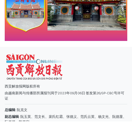
西贡解放报网版权所有
由越南新闻与传播部所属报刊局于2023年09月06日 签发第26/GP-CBC号许可
证
总编辑
: 阮克文
副总编辑
: 阮玉英、范文长、裴氏红霜、张德义、范氏云英、杨文光、阮德显、
阮克强、陈嘉宝
主编
: 阮玉英
社址
: 胡志明市棋盘坊阮氏明开街432-434号
总台
: (028) 39294091 - 转 060
热线
: 096.558.1888
编辑部
: (028) 39294092 - 转 060
电子信箱
: hoavan@sggp.org.vn; quangcaohoavan09@gmail.com
广告部
(028) 38334185
quangcaohoavan09@gmail.com;